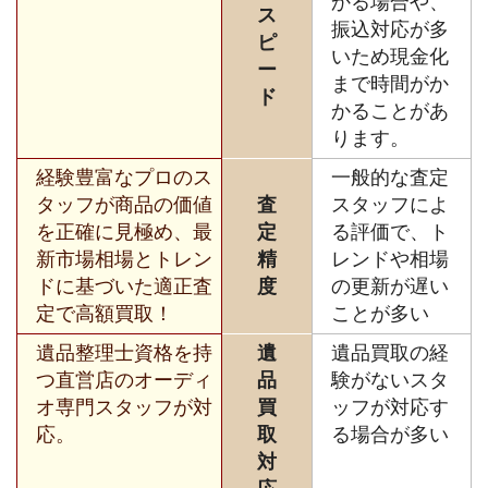
かる場合や、
ス
振込対応が多
ピ
いため現金化
ー
まで時間がか
ド
かることがあ
ります。
経験豊富なプロのス
一般的な査定
タッフが商品の価値
査
スタッフによ
を正確に見極め、最
定
る評価で、ト
新市場相場とトレン
精
レンドや相場
ドに基づいた適正査
度
の更新が遅い
定で高額買取！
ことが多い
遺品整理士資格を持
遺
遺品買取の経
つ直営店のオーディ
品
験がないスタ
オ専門スタッフが対
買
ッフが対応す
応。
取
る場合が多い
対