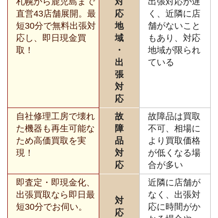
札幌から鹿児島まで
対
出張対応が遅
直営43店舗展開。最
応
く、近隣に店
短30分で無料出張対
地
舗がないこと
応し、即日現金買
域
もあり、対応
取！
・
地域が限られ
出
ている
張
対
応
自社修理工房で壊れ
故
故障品は買取
た機器も再生可能な
障
不可、相場に
ため高価買取を実
品
より買取価格
現！
対
が低くなる場
応
合が多い
即査定・即現金化、
近隣に店舗が
出張買取なら即日最
なく、出張対
対
短30分でお伺い。
応に時間がか
応