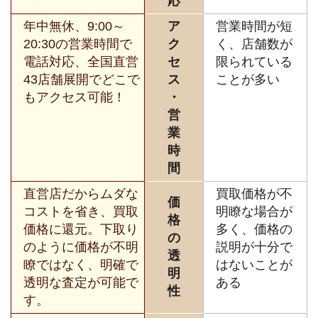
応
年中無休、9:00～
ア
営業時間が短
20:30の営業時間で
ク
く、店舗数が
電話対応、全国直営
セ
限られている
43店舗展開でどこで
ス
ことが多い
もアクセス可能！
・
営
業
時
間
直営店だからムダな
買取価格が不
価
コストを省き、買取
明瞭な場合が
格
価格に還元。下取り
多く、価格の
の
のように価格が不明
説明が十分で
透
瞭ではなく、明確で
はないことが
明
透明な査定が可能で
ある
性
す。