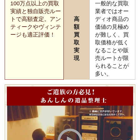
100万点以上の買取
一般的な買取
実績と独自販売ルー
業者ではオー
トで高額査定。アン
高
ディオ商品の
ティークやヴィンテ
額
価値の見極め
ージも適正評価！
買
が難しく、買
取
取価格が低く
実
なることや販
現
売ルートが限
られることが
多い。