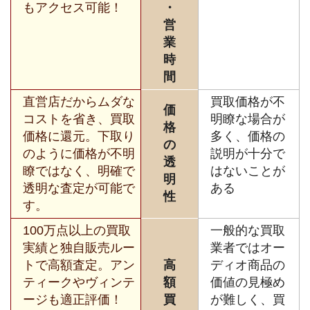
もアクセス可能！
・
営
業
時
間
直営店だからムダな
買取価格が不
価
コストを省き、買取
明瞭な場合が
格
価格に還元。下取り
多く、価格の
の
のように価格が不明
説明が十分で
透
瞭ではなく、明確で
はないことが
明
透明な査定が可能で
ある
性
す。
100万点以上の買取
一般的な買取
実績と独自販売ルー
業者ではオー
トで高額査定。アン
高
ディオ商品の
ティークやヴィンテ
額
価値の見極め
ージも適正評価！
買
が難しく、買