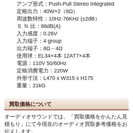
アンプ形式：Push-Pull Stereo Integrated
定格出力：40W×2（8Ω）
周波数特性：10Hz-76KHz (±2dB）
Ｓ Ｎ 比：86dB(A)
入力感度：0.26V
入力端子：4 group
出力端子：8Ω－4Ω
使用球：EL34×4本 12AT7×4本
電源：110V 50/60Hz
定格消費電力：220W
外形寸法：L470 x W315 x H175
重量：21kG
買取価格について
オーディオサウンドでは、「買取価格をかんたん見
積もり」にて今現在のオーディオ買取参考価格をお
伝えします。