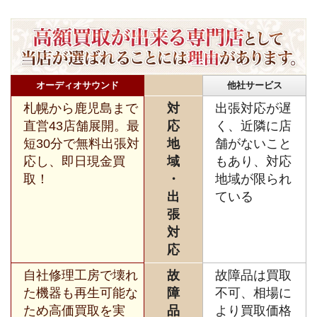
オーディオサウンド
他社サービス
札幌から鹿児島まで
対
出張対応が遅
直営43店舗展開。最
応
く、近隣に店
短30分で無料出張対
地
舗がないこと
応し、即日現金買
域
もあり、対応
取！
・
地域が限られ
出
ている
張
対
応
自社修理工房で壊れ
故
故障品は買取
た機器も再生可能な
障
不可、相場に
ため高価買取を実
品
より買取価格