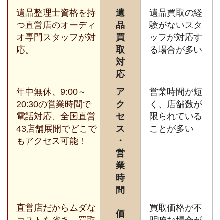
遺品整理士資格を持
遺
遺品買取の経
つ直営店のオーディ
品
験がないスタ
オ専門スタッフが対
買
ッフが対応す
応。
取
る場合が多い
対
応
年中無休、9:00～
ア
営業時間が短
20:30の営業時間で
ク
く、店舗数が
電話対応、全国直営
セ
限られている
43店舗展開でどこで
ス
ことが多い
もアクセス可能！
・
営
業
時
間
直営店だからムダな
買取価格が不
価
コストを省き、買取
明瞭な場合が