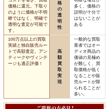
格
価格に還元。下取り
多く、価格の
の
のように価格が不明
説明が十分で
透
瞭ではなく、明確で
はないことが
明
透明な査定が可能で
ある
性
す。
100万点以上の買取
一般的な買取
実績と独自販売ルー
業者ではオー
トで高額査定。アン
高
ディオ商品の
ティークやヴィンテ
額
価値の見極め
ージも適正評価！
買
が難しく、買
取
取価格が低く
実
なることや販
現
売ルートが限
られることが
多い。