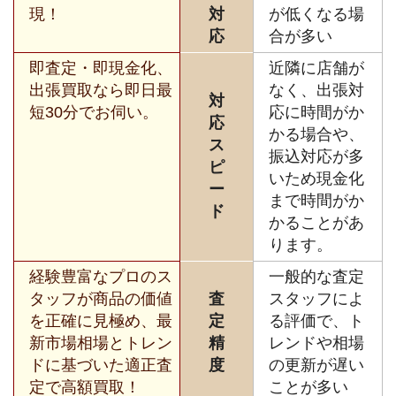
現！
対
が低くなる場
応
合が多い
即査定・即現金化、
近隣に店舗が
出張買取なら即日最
なく、出張対
対
短30分でお伺い。
応に時間がか
応
かる場合や、
ス
振込対応が多
ピ
いため現金化
ー
まで時間がか
ド
かることがあ
ります。
経験豊富なプロのス
一般的な査定
タッフが商品の価値
査
スタッフによ
を正確に見極め、最
定
る評価で、ト
新市場相場とトレン
精
レンドや相場
ドに基づいた適正査
度
の更新が遅い
定で高額買取！
ことが多い