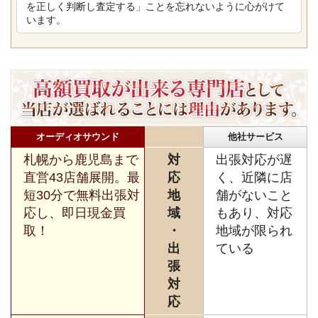
を正しく判断し査定する」ことを忘れないように心がけて
います。
オーディオサウンド
他社サービス
札幌から鹿児島まで
対
出張対応が遅
直営43店舗展開。最
応
く、近隣に店
短30分で無料出張対
地
舗がないこと
応し、即日現金買
域
もあり、対応
取！
・
地域が限られ
出
ている
張
対
応