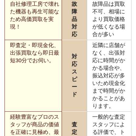
自社修理工房で壊れ
故
故障品は買取
た機器も再生可能な
障
不可、相場に
ため高価買取を実
品
より買取価格
現！
対
が低くなる場
応
合が多い
即査定・即現金化、
近隣に店舗が
出張買取なら即日最
なく、出張対
対
短30分でお伺い。
応に時間がか
応
かる場合や、
ス
振込対応が多
ピ
いため現金化
ー
まで時間がか
ド
かることがあ
ります。
経験豊富なプロのス
一般的な査定
タッフが商品の価値
査
スタッフによ
を正確に見極め、最
定
る評価で、ト