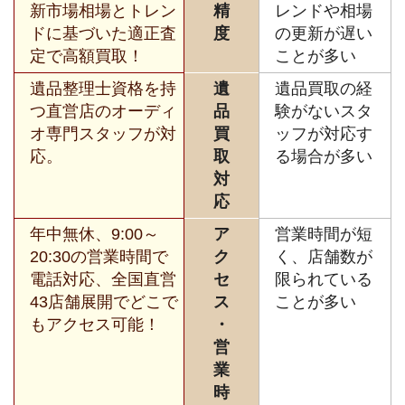
新市場相場とトレン
精
レンドや相場
ドに基づいた適正査
度
の更新が遅い
定で高額買取！
ことが多い
遺品整理士資格を持
遺
遺品買取の経
つ直営店のオーディ
品
験がないスタ
オ専門スタッフが対
買
ッフが対応す
応。
取
る場合が多い
対
応
年中無休、9:00～
ア
営業時間が短
20:30の営業時間で
ク
く、店舗数が
電話対応、全国直営
セ
限られている
43店舗展開でどこで
ス
ことが多い
もアクセス可能！
・
営
業
時