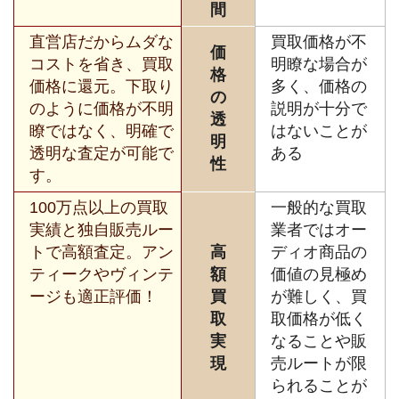
間
直営店だからムダな
買取価格が不
価
コストを省き、買取
明瞭な場合が
格
価格に還元。下取り
多く、価格の
の
のように価格が不明
説明が十分で
透
瞭ではなく、明確で
はないことが
明
透明な査定が可能で
ある
性
す。
100万点以上の買取
一般的な買取
実績と独自販売ルー
業者ではオー
トで高額査定。アン
高
ディオ商品の
ティークやヴィンテ
額
価値の見極め
ージも適正評価！
買
が難しく、買
取
取価格が低く
実
なることや販
現
売ルートが限
られることが