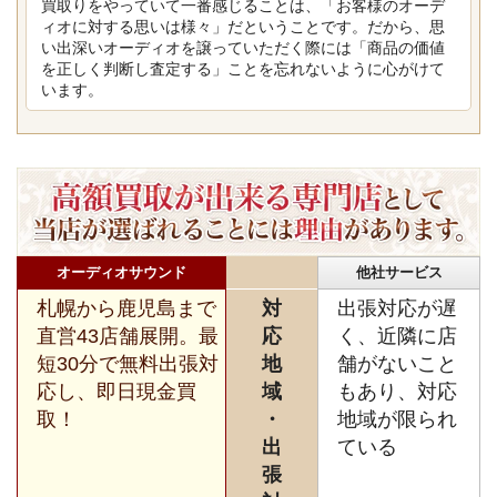
買取りをやっていて一番感じることは、「お客様のオーデ
ィオに対する思いは様々」だということです。だから、思
い出深いオーディオを譲っていただく際には「商品の価値
を正しく判断し査定する」ことを忘れないように心がけて
います。
オーディオサウンド
他社サービス
札幌から鹿児島まで
対
出張対応が遅
直営43店舗展開。最
応
く、近隣に店
短30分で無料出張対
地
舗がないこと
応し、即日現金買
域
もあり、対応
取！
・
地域が限られ
出
ている
張