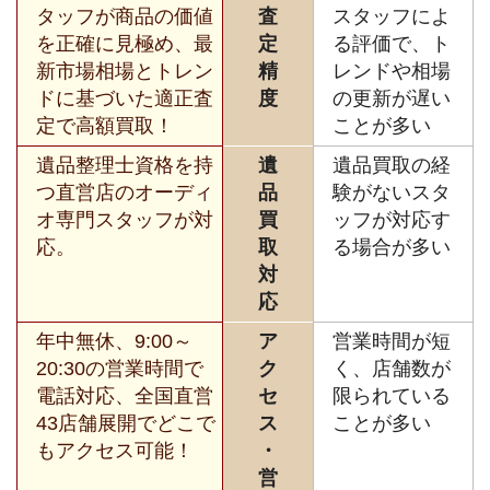
タッフが商品の価値
査
スタッフによ
を正確に見極め、最
定
る評価で、ト
新市場相場とトレン
精
レンドや相場
ドに基づいた適正査
度
の更新が遅い
定で高額買取！
ことが多い
遺品整理士資格を持
遺
遺品買取の経
つ直営店のオーディ
品
験がないスタ
オ専門スタッフが対
買
ッフが対応す
応。
取
る場合が多い
対
応
年中無休、9:00～
ア
営業時間が短
20:30の営業時間で
ク
く、店舗数が
電話対応、全国直営
セ
限られている
43店舗展開でどこで
ス
ことが多い
もアクセス可能！
・
営