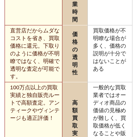
業
時
間
直営店だからムダな
買取価格が不
価
コストを省き、買取
明瞭な場合が
格
価格に還元。下取り
多く、価格の
の
のように価格が不明
説明が十分で
透
瞭ではなく、明確で
はないことが
明
透明な査定が可能で
ある
性
す。
100万点以上の買取
一般的な買取
実績と独自販売ルー
業者ではオー
トで高額査定。アン
高
ディオ商品の
ティークやヴィンテ
額
価値の見極め
ージも適正評価！
買
が難しく、買
取
取価格が低く
実
なることや販