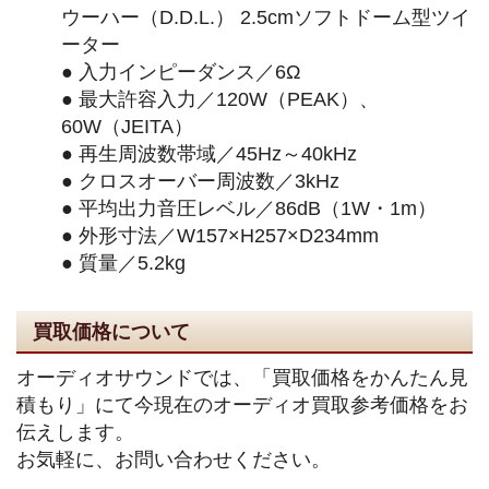
ウーハー（D.D.L.） 2.5cmソフトドーム型ツイ
ーター
● 入力インピーダンス／6Ω
● 最大許容入力／120W（PEAK）、
60W（JEITA）
● 再生周波数帯域／45Hz～40kHz
● クロスオーバー周波数／3kHz
● 平均出力音圧レベル／86dB（1W・1m）
● 外形寸法／W157×H257×D234mm
● 質量／5.2kg
買取価格について
オーディオサウンドでは、「買取価格をかんたん見
積もり」にて今現在のオーディオ買取参考価格をお
伝えします。
お気軽に、お問い合わせください。