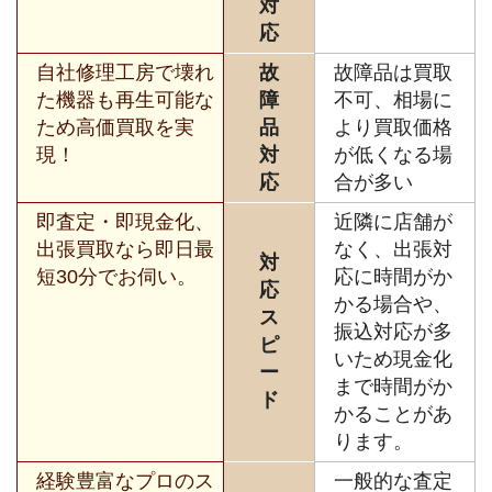
対
応
自社修理工房で壊れ
故
故障品は買取
た機器も再生可能な
障
不可、相場に
ため高価買取を実
品
より買取価格
現！
対
が低くなる場
応
合が多い
即査定・即現金化、
近隣に店舗が
出張買取なら即日最
なく、出張対
対
短30分でお伺い。
応に時間がか
応
かる場合や、
ス
振込対応が多
ピ
いため現金化
ー
まで時間がか
ド
かることがあ
ります。
経験豊富なプロのス
一般的な査定