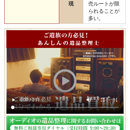
現
売ルートが限
られることが
多い。