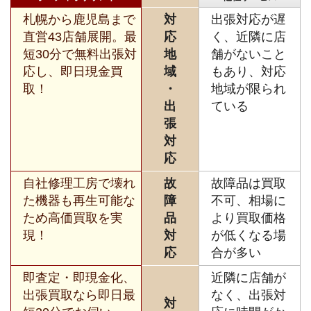
札幌から鹿児島まで
対
出張対応が遅
直営43店舗展開。最
応
く、近隣に店
短30分で無料出張対
地
舗がないこと
応し、即日現金買
域
もあり、対応
取！
・
地域が限られ
出
ている
張
対
応
自社修理工房で壊れ
故
故障品は買取
た機器も再生可能な
障
不可、相場に
ため高価買取を実
品
より買取価格
現！
対
が低くなる場
応
合が多い
即査定・即現金化、
近隣に店舗が
出張買取なら即日最
なく、出張対
対