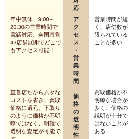
対
応
年中無休、9:00～
ア
営業時間が短
20:30の営業時間で
ク
く、店舗数が
電話対応、全国直営
セ
限られている
43店舗展開でどこで
ス
ことが多い
もアクセス可能！
・
営
業
時
間
直営店だからムダな
買取価格が不
価
コストを省き、買取
明瞭な場合が
格
価格に還元。下取り
多く、価格の
の
のように価格が不明
説明が十分で
透
瞭ではなく、明確で
はないことが
明
透明な査定が可能で
ある
性
す。