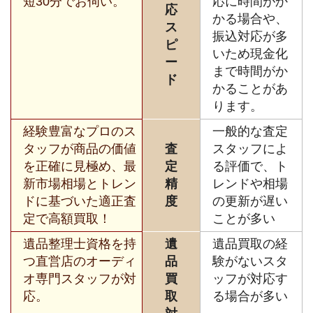
短30分でお伺い。
応に時間がか
応
かる場合や、
ス
振込対応が多
ピ
いため現金化
ー
まで時間がか
ド
かることがあ
ります。
経験豊富なプロのス
一般的な査定
タッフが商品の価値
査
スタッフによ
を正確に見極め、最
定
る評価で、ト
新市場相場とトレン
精
レンドや相場
ドに基づいた適正査
度
の更新が遅い
定で高額買取！
ことが多い
遺品整理士資格を持
遺
遺品買取の経
つ直営店のオーディ
品
験がないスタ
オ専門スタッフが対
買
ッフが対応す
応。
取
る場合が多い