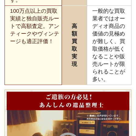
100万点以上の買取
一般的な買取
実績と独自販売ルー
業者ではオー
トで高額査定。アン
高
ディオ商品の
ティークやヴィンテ
額
価値の見極め
ージも適正評価！
買
が難しく、買
取
取価格が低く
実
なることや販
現
売ルートが限
られることが
多い。