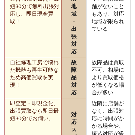
短30分で無料出張対
地
舗がないこと
応し、即日現金買
域
もあり、対応
取！
・
地域が限られ
出
ている
張
対
応
自社修理工房で壊れ
故
故障品は買取
た機器も再生可能な
障
不可、相場に
ため高価買取を実
品
より買取価格
現！
対
が低くなる場
応
合が多い
即査定・即現金化、
近隣に店舗が
出張買取なら即日最
なく、出張対
対
短30分でお伺い。
応に時間がか
応
かる場合や、
ス
振込対応が多