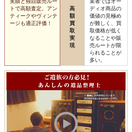
実績と独自販売ルー
業者ではオー
トで高額査定。アン
高
ディオ商品の
ティークやヴィンテ
額
価値の見極め
ージも適正評価！
買
が難しく、買
取
取価格が低く
実
なることや販
現
売ルートが限
られることが
多い。