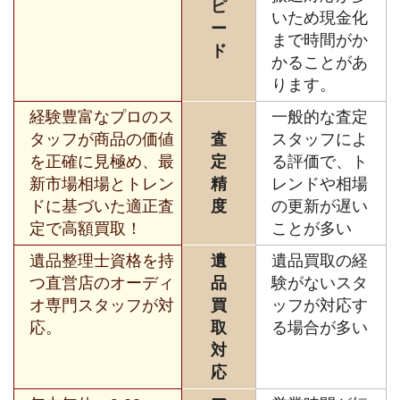
ピ
いため現金化
ー
まで時間がか
ド
かることがあ
ります。
経験豊富なプロのス
一般的な査定
タッフが商品の価値
査
スタッフによ
を正確に見極め、最
定
る評価で、ト
新市場相場とトレン
精
レンドや相場
ドに基づいた適正査
度
の更新が遅い
定で高額買取！
ことが多い
遺品整理士資格を持
遺
遺品買取の経
つ直営店のオーディ
品
験がないスタ
オ専門スタッフが対
買
ッフが対応す
応。
取
る場合が多い
対
応