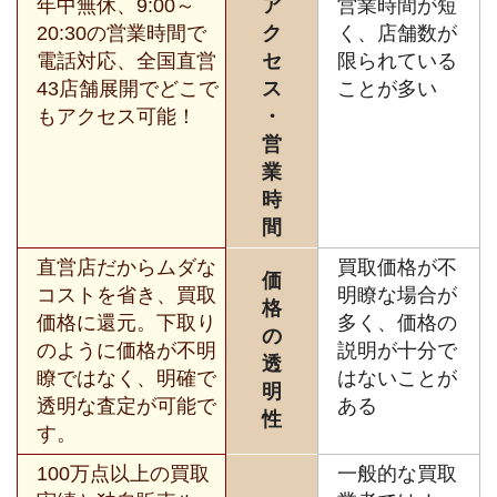
年中無休、9:00～
ア
営業時間が短
20:30の営業時間で
ク
く、店舗数が
電話対応、全国直営
セ
限られている
43店舗展開でどこで
ス
ことが多い
もアクセス可能！
・
営
業
時
間
直営店だからムダな
買取価格が不
価
コストを省き、買取
明瞭な場合が
格
価格に還元。下取り
多く、価格の
の
のように価格が不明
説明が十分で
透
瞭ではなく、明確で
はないことが
明
透明な査定が可能で
ある
性
す。
100万点以上の買取
一般的な買取