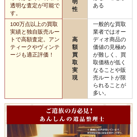
明
透明な査定が可能で
ある
性
す。
100万点以上の買取
一般的な買取
実績と独自販売ルー
業者ではオー
トで高額査定。アン
高
ディオ商品の
ティークやヴィンテ
額
価値の見極め
ージも適正評価！
買
が難しく、買
取
取価格が低く
実
なることや販
現
売ルートが限
られることが
多い。