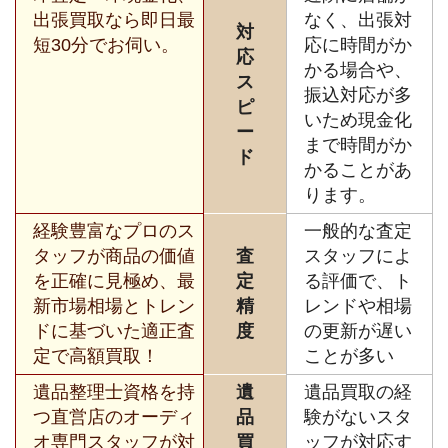
出張買取なら即日最
なく、出張対
対
短30分でお伺い。
応に時間がか
応
かる場合や、
ス
振込対応が多
ピ
いため現金化
ー
まで時間がか
ド
かることがあ
ります。
経験豊富なプロのス
一般的な査定
タッフが商品の価値
査
スタッフによ
を正確に見極め、最
定
る評価で、ト
新市場相場とトレン
精
レンドや相場
ドに基づいた適正査
度
の更新が遅い
定で高額買取！
ことが多い
遺品整理士資格を持
遺
遺品買取の経
つ直営店のオーディ
品
験がないスタ
オ専門スタッフが対
買
ッフが対応す