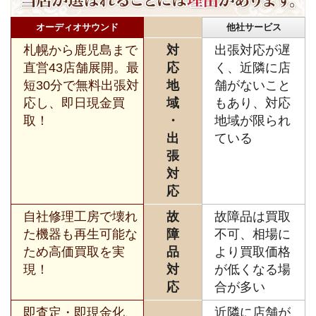
オーディオサウンド
他社サービス
札幌から鹿児島まで
対
出張対応が遅
直営43店舗展開。最
応
く、近隣に店
短30分で無料出張対
地
舗がないこと
応し、即日現金買
域
もあり、対応
取！
・
地域が限られ
出
ている
張
対
応
自社修理工房で壊れ
故
故障品は買取
た機器も再生可能な
障
不可、相場に
ため高価買取を実
品
より買取価格
現！
対
が低くなる場
応
合が多い
即査定・即現金化、
近隣に店舗が