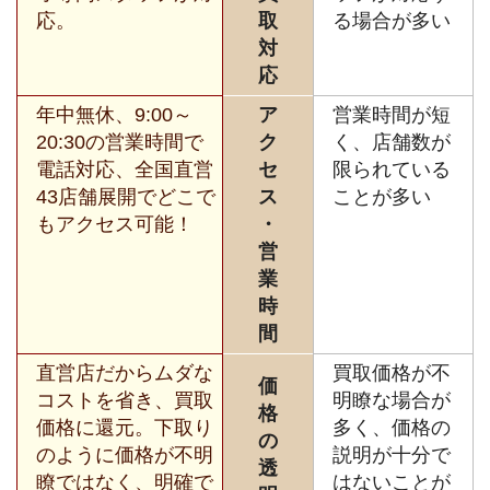
応。
取
る場合が多い
対
応
年中無休、9:00～
ア
営業時間が短
20:30の営業時間で
ク
く、店舗数が
電話対応、全国直営
セ
限られている
43店舗展開でどこで
ス
ことが多い
もアクセス可能！
・
営
業
時
間
直営店だからムダな
買取価格が不
価
コストを省き、買取
明瞭な場合が
格
価格に還元。下取り
多く、価格の
の
のように価格が不明
説明が十分で
透
瞭ではなく、明確で
はないことが