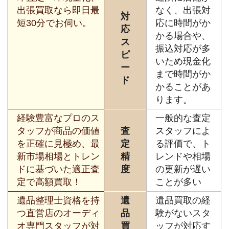
出張買取なら即日最
なく、出張対
対
短30分でお伺い。
応に時間がか
応
かる場合や、
ス
振込対応が多
ピ
いため現金化
ー
まで時間がか
ド
かることがあ
ります。
経験豊富なプロのス
一般的な査定
タッフが商品の価値
査
スタッフによ
を正確に見極め、最
定
る評価で、ト
新市場相場とトレン
精
レンドや相場
ドに基づいた適正査
度
の更新が遅い
定で高額買取！
ことが多い
遺品整理士資格を持
遺
遺品買取の経
つ直営店のオーディ
品
験がないスタ
オ専門スタッフが対
買
ッフが対応す