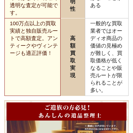
明
透明な査定が可能で
ある
性
す。
100万点以上の買取
一般的な買取
実績と独自販売ルー
業者ではオー
トで高額査定。アン
高
ディオ商品の
ティークやヴィンテ
額
価値の見極め
ージも適正評価！
買
が難しく、買
取
取価格が低く
実
なることや販
現
売ルートが限
られることが
多い。