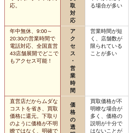
応。
取
る場合が多い
対
応
年中無休、9:00～
ア
営業時間が短
20:30の営業時間で
ク
く、店舗数が
電話対応、全国直営
セ
限られている
43店舗展開でどこで
ス
ことが多い
もアクセス可能！
・
営
業
時
間
直営店だからムダな
買取価格が不
価
コストを省き、買取
明瞭な場合が
格
価格に還元。下取り
多く、価格の
の
のように価格が不明
説明が十分で
透
瞭ではなく、明確で
はないことが