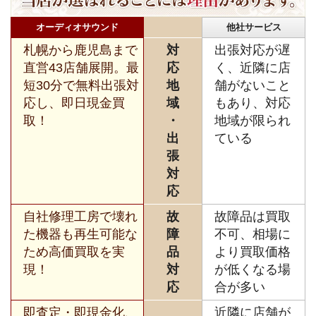
オーディオサウンド
他社サービス
札幌から鹿児島まで
対
出張対応が遅
直営43店舗展開。最
応
く、近隣に店
短30分で無料出張対
地
舗がないこと
応し、即日現金買
域
もあり、対応
取！
・
地域が限られ
出
ている
張
対
応
自社修理工房で壊れ
故
故障品は買取
た機器も再生可能な
障
不可、相場に
ため高価買取を実
品
より買取価格
現！
対
が低くなる場
応
合が多い
即査定・即現金化、
近隣に店舗が