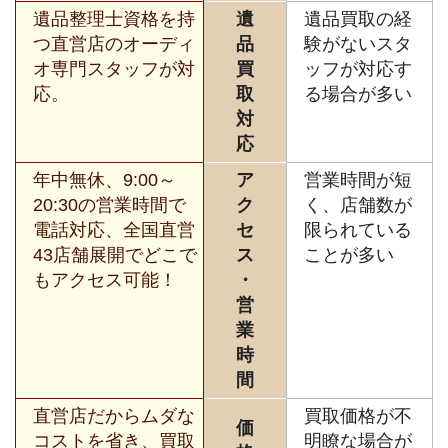
遺品整理士資格を持
遺
遺品買取の経
つ直営店のオーディ
品
験がないスタ
オ専門スタッフが対
買
ッフが対応す
応。
取
る場合が多い
対
応
年中無休、9:00～
ア
営業時間が短
20:30の営業時間で
ク
く、店舗数が
電話対応、全国直営
セ
限られている
43店舗展開でどこで
ス
ことが多い
もアクセス可能！
・
営
業
時
間
直営店だからムダな
買取価格が不
価
コストを省き、買取
明瞭な場合が