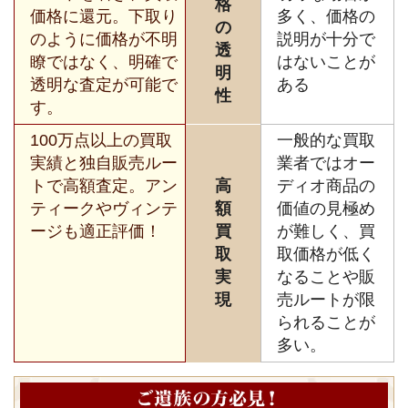
格
価格に還元。下取り
多く、価格の
の
のように価格が不明
説明が十分で
透
瞭ではなく、明確で
はないことが
明
透明な査定が可能で
ある
性
す。
100万点以上の買取
一般的な買取
実績と独自販売ルー
業者ではオー
トで高額査定。アン
高
ディオ商品の
ティークやヴィンテ
額
価値の見極め
ージも適正評価！
買
が難しく、買
取
取価格が低く
実
なることや販
現
売ルートが限
られることが
多い。