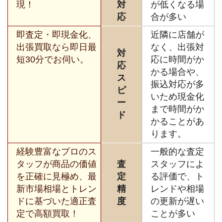
現！
対
が低くなる場
応
合が多い
即査定・即現金化、
近隣に店舗が
出張買取なら即日最
なく、出張対
対
短30分でお伺い。
応に時間がか
応
かる場合や、
ス
振込対応が多
ピ
いため現金化
ー
まで時間がか
ド
かることがあ
ります。
経験豊富なプロのス
一般的な査定
タッフが商品の価値
査
スタッフによ
を正確に見極め、最
定
る評価で、ト
新市場相場とトレン
精
レンドや相場
ドに基づいた適正査
度
の更新が遅い
定で高額買取！
ことが多い