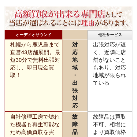
オーディオサウンド
他社サービス
札幌から鹿児島まで
対
出張対応が遅
直営43店舗展開。最
応
く、近隣に店
短30分で無料出張対
地
舗がないこと
応し、即日現金買
域
もあり、対応
取！
・
地域が限られ
出
ている
張
対
応
自社修理工房で壊れ
故
故障品は買取
た機器も再生可能な
障
不可、相場に
ため高価買取を実
品
より買取価格