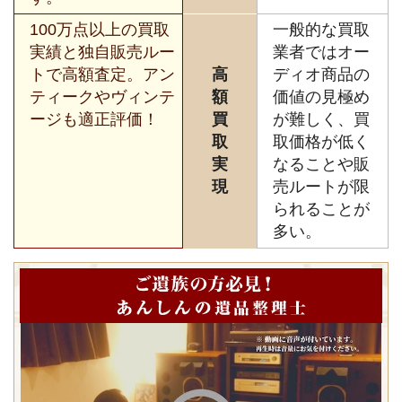
100万点以上の買取
一般的な買取
実績と独自販売ルー
業者ではオー
トで高額査定。アン
高
ディオ商品の
ティークやヴィンテ
額
価値の見極め
ージも適正評価！
買
が難しく、買
取
取価格が低く
実
なることや販
現
売ルートが限
られることが
多い。