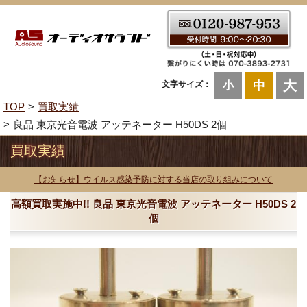
大
中
文字サイズ：
小
TOP
買取実績
良品 東京光音電波 アッテネーター H50DS 2個
買取実績
【お知らせ】ウイルス感染予防に対する当店の取り組みについて
高額買取実施中!! 良品 東京光音電波 アッテネーター H50DS 2
個