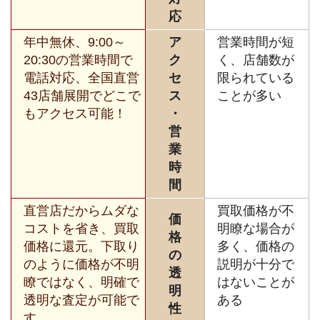
応
年中無休、9:00～
ア
営業時間が短
20:30の営業時間で
ク
く、店舗数が
電話対応、全国直営
セ
限られている
43店舗展開でどこで
ス
ことが多い
もアクセス可能！
・
営
業
時
間
直営店だからムダな
買取価格が不
価
コストを省き、買取
明瞭な場合が
格
価格に還元。下取り
多く、価格の
の
のように価格が不明
説明が十分で
透
瞭ではなく、明確で
はないことが
明
透明な査定が可能で
ある
性
す。