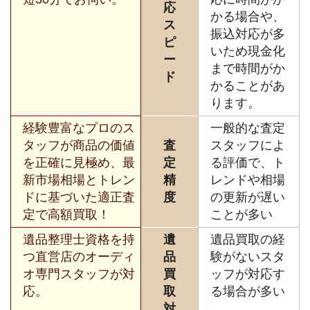
応
かる場合や、
ス
振込対応が多
ピ
いため現金化
ー
まで時間がか
ド
かることがあ
ります。
経験豊富なプロのス
一般的な査定
タッフが商品の価値
査
スタッフによ
を正確に見極め、最
定
る評価で、ト
新市場相場とトレン
精
レンドや相場
ドに基づいた適正査
度
の更新が遅い
定で高額買取！
ことが多い
遺品整理士資格を持
遺
遺品買取の経
つ直営店のオーディ
品
験がないスタ
オ専門スタッフが対
買
ッフが対応す
応。
取
る場合が多い
対