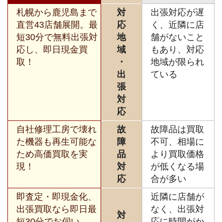
札幌から鹿児島まで
対
出張対応が遅
直営43店舗展開。最
応
く、近隣に店
短30分で無料出張対
地
舗がないこと
応し、即日現金買
域
もあり、対応
取！
・
地域が限られ
出
ている
張
対
応
自社修理工房で壊れ
故
故障品は買取
た機器も再生可能な
障
不可、相場に
ため高価買取を実
品
より買取価格
現！
対
が低くなる場
応
合が多い
即査定・即現金化、
近隣に店舗が
出張買取なら即日最
なく、出張対
対
短30分でお伺い。
応に時間がか