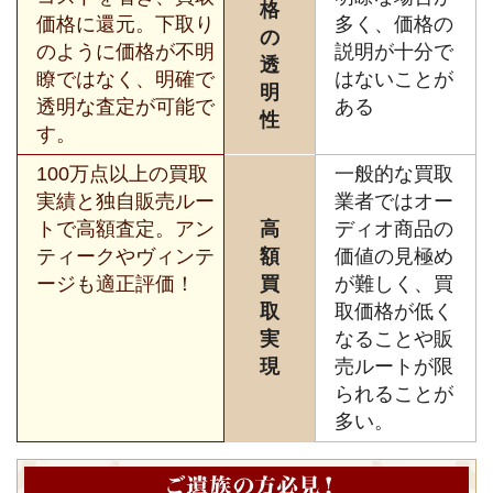
格
価格に還元。下取り
多く、価格の
の
のように価格が不明
説明が十分で
透
瞭ではなく、明確で
はないことが
明
透明な査定が可能で
ある
性
す。
100万点以上の買取
一般的な買取
実績と独自販売ルー
業者ではオー
トで高額査定。アン
高
ディオ商品の
ティークやヴィンテ
額
価値の見極め
ージも適正評価！
買
が難しく、買
取
取価格が低く
実
なることや販
現
売ルートが限
られることが
多い。