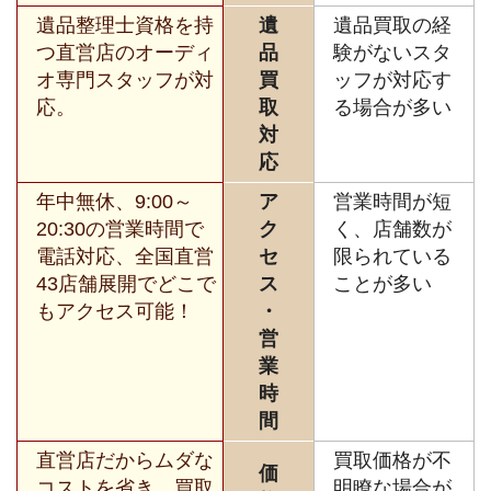
遺品整理士資格を持
遺
遺品買取の経
つ直営店のオーディ
品
験がないスタ
オ専門スタッフが対
買
ッフが対応す
応。
取
る場合が多い
対
応
年中無休、9:00～
ア
営業時間が短
20:30の営業時間で
ク
く、店舗数が
電話対応、全国直営
セ
限られている
43店舗展開でどこで
ス
ことが多い
もアクセス可能！
・
営
業
時
間
直営店だからムダな
買取価格が不
価
コストを省き、買取
明瞭な場合が