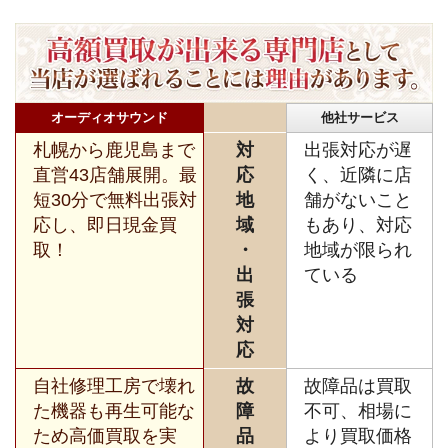
オーディオサウンド
他社サービス
札幌から鹿児島まで
対
出張対応が遅
直営43店舗展開。最
応
く、近隣に店
短30分で無料出張対
地
舗がないこと
応し、即日現金買
域
もあり、対応
取！
・
地域が限られ
出
ている
張
対
応
自社修理工房で壊れ
故
故障品は買取
た機器も再生可能な
障
不可、相場に
ため高価買取を実
品
より買取価格