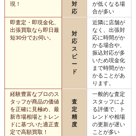
現！
対
が低くなる場
応
合が多い
即査定・即現金化、
近隣に店舗が
出張買取なら即日最
なく、出張対
対
短30分でお伺い。
応に時間がか
応
かる場合や、
ス
振込対応が多
ピ
いため現金化
ー
まで時間がか
ド
かることがあ
ります。
経験豊富なプロのス
一般的な査定
タッフが商品の価値
査
スタッフによ
を正確に見極め、最
定
る評価で、ト
新市場相場とトレン
精
レンドや相場
ドに基づいた適正査
度
の更新が遅い
定で高額買取！
ことが多い