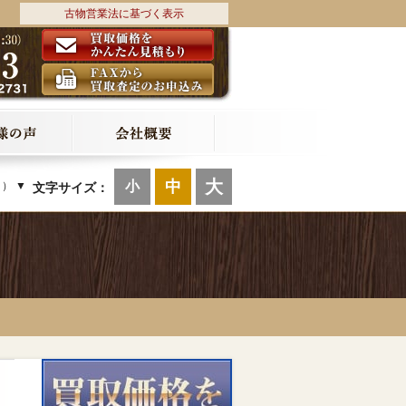
古物営業法に基づく表示
大
中
小
ク） ▼
文字サイズ：