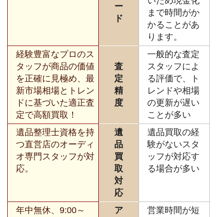
いため現金化
ー
まで時間がか
ド
かることがあ
ります。
経験豊富なプロのス
一般的な査定
タッフが商品の価値
査
スタッフによ
を正確に見極め、最
定
る評価で、ト
新市場相場とトレン
精
レンドや相場
ドに基づいた適正査
度
の更新が遅い
定で高額買取！
ことが多い
遺品整理士資格を持
遺
遺品買取の経
つ直営店のオーディ
品
験がないスタ
オ専門スタッフが対
買
ッフが対応す
応。
取
る場合が多い
対
応
年中無休、9:00～
ア
営業時間が短