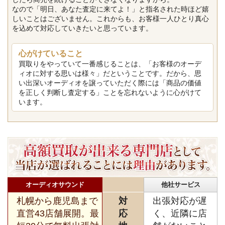
なので「明日、あなた査定に来てよ！」と指名された時ほど嬉
しいことはございません。これからも、お客様一人ひとり真心
を込めて対応していきたいと思っています。
心がけていること
買取りをやっていて一番感じることは、「お客様のオーデ
ィオに対する思いは様々」だということです。だから、思
い出深いオーディオを譲っていただく際には「商品の価値
を正しく判断し査定する」ことを忘れないように心がけて
います。
オーディオサウンド
他社サービス
札幌から鹿児島まで
対
出張対応が遅
直営43店舗展開。最
応
く、近隣に店