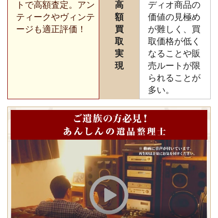
トで高額査定。アン
高
ディオ商品の
ティークやヴィンテ
額
価値の見極め
ージも適正評価！
買
が難しく、買
取
取価格が低く
実
なることや販
現
売ルートが限
られることが
多い。