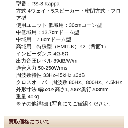
型番：RS-8 Kappa
方式 4ウェイ・5スピーカー・密閉方式・フロ
ア型
使用ユニット 低域用：30cmコーン型
中低域用：12.7cmドーム型
中域用：7.6cmドーム型
高域用：特殊型（EMIT-K）×2（背面1）
インピーダンス 4Ω-6Ω
出力音圧レベル 89dB/W/m
適合入力 50-250Wrms
周波数特性 33Hz-45kHz ±3dB
クロスオーバー周波数 80Hz、800Hz、4.5kHz
外形寸法 幅520×高さ1,206×奥行203mm
重量 40kg
※その他詳細は写真にてご確認ください。
買取価格について