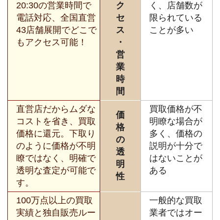
20:30の営業時間で
ク
く、店舗数が
電話対応、全国直営
セ
限られている
43店舗展開でどこで
ス
ことが多い
もアクセス可能！
・
営
業
時
間
直営店だからムダな
買取価格が不
価
コストを省き、買取
明瞭な場合が
格
価格に還元。下取り
多く、価格の
の
のように価格が不明
説明が十分で
透
瞭ではなく、明確で
はないことが
明
透明な査定が可能で
ある
性
す。
100万点以上の買取
一般的な買取
実績と独自販売ルー
業者ではオー