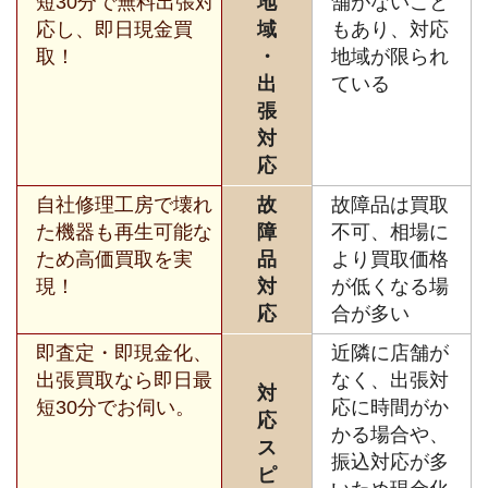
短30分で無料出張対
地
舗がないこと
応し、即日現金買
域
もあり、対応
取！
・
地域が限られ
出
ている
張
対
応
自社修理工房で壊れ
故
故障品は買取
た機器も再生可能な
障
不可、相場に
ため高価買取を実
品
より買取価格
現！
対
が低くなる場
応
合が多い
即査定・即現金化、
近隣に店舗が
出張買取なら即日最
なく、出張対
対
短30分でお伺い。
応に時間がか
応
かる場合や、
ス
振込対応が多
ピ