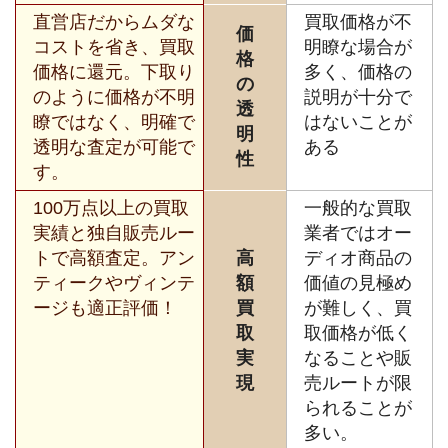
直営店だからムダな
買取価格が不
価
コストを省き、買取
明瞭な場合が
格
価格に還元。下取り
多く、価格の
の
のように価格が不明
説明が十分で
透
瞭ではなく、明確で
はないことが
明
透明な査定が可能で
ある
性
す。
100万点以上の買取
一般的な買取
実績と独自販売ルー
業者ではオー
トで高額査定。アン
高
ディオ商品の
ティークやヴィンテ
額
価値の見極め
ージも適正評価！
買
が難しく、買
取
取価格が低く
実
なることや販
現
売ルートが限
られることが
多い。