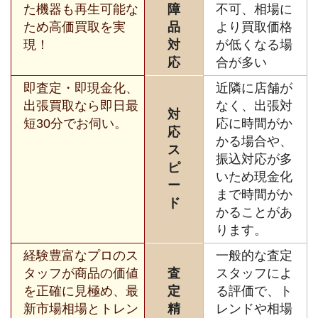
た機器も再生可能な
障
不可、相場に
ため高価買取を実
品
より買取価格
現！
対
が低くなる場
応
合が多い
即査定・即現金化、
近隣に店舗が
出張買取なら即日最
なく、出張対
対
短30分でお伺い。
応に時間がか
応
かる場合や、
ス
振込対応が多
ピ
いため現金化
ー
まで時間がか
ド
かることがあ
ります。
経験豊富なプロのス
一般的な査定
タッフが商品の価値
査
スタッフによ
を正確に見極め、最
定
る評価で、ト
新市場相場とトレン
精
レンドや相場