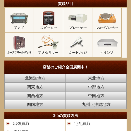
買取品目
店舗のご紹介
全国展開中！
北海道地方
東北地方
関東地方
中部地方
関西地方
中国地方
四国地方
九州・沖縄地方
3つの買取方法
出張買取
宅配買取