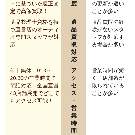
ドに基づいた適正査
度
の更新が遅い
定で高額買取！
ことが多い
遺品整理士資格を持
遺
遺品買取の経
つ直営店のオーディ
品
験がないスタ
オ専門スタッフが対
買
ッフが対応す
応。
取
る場合が多い
対
応
年中無休、9:00～
ア
営業時間が短
20:30の営業時間で
ク
く、店舗数が
電話対応、全国直営
セ
限られている
43店舗展開でどこで
ス
ことが多い
もアクセス可能！
・
営
業
時
間