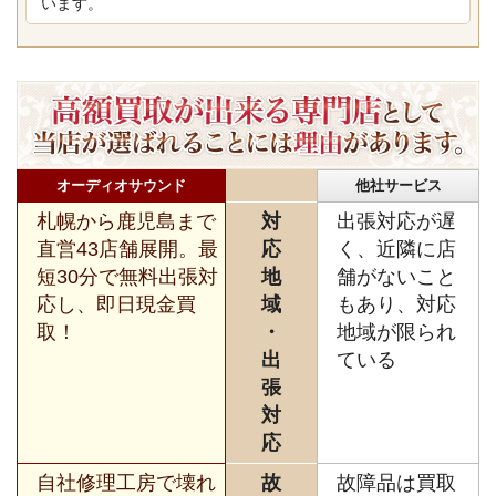
います。
オーディオサウンド
他社サービス
札幌から鹿児島まで
対
出張対応が遅
直営43店舗展開。最
応
く、近隣に店
短30分で無料出張対
地
舗がないこと
応し、即日現金買
域
もあり、対応
取！
・
地域が限られ
出
ている
張
対
応
自社修理工房で壊れ
故
故障品は買取