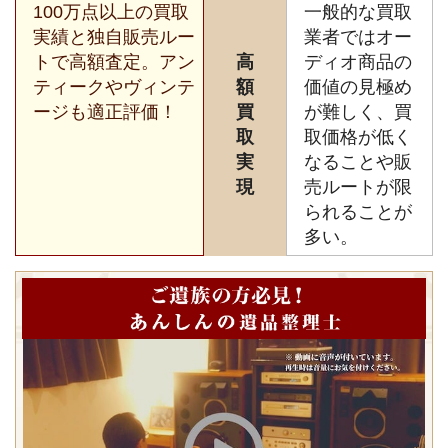
100万点以上の買取
一般的な買取
実績と独自販売ルー
業者ではオー
トで高額査定。アン
高
ディオ商品の
ティークやヴィンテ
額
価値の見極め
ージも適正評価！
買
が難しく、買
取
取価格が低く
実
なることや販
現
売ルートが限
られることが
多い。