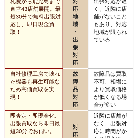
札幌から鹿児島まで
対
出張対応が遅
直営43店舗展開。最
応
く、近隣に店
短30分で無料出張対
地
舗がないこと
応し、即日現金買
域
もあり、対応
取！
・
地域が限られ
出
ている
張
対
応
自社修理工房で壊れ
故
故障品は買取
た機器も再生可能な
障
不可、相場に
ため高価買取を実
品
より買取価格
現！
対
が低くなる場
応
合が多い
即査定・即現金化、
近隣に店舗が
出張買取なら即日最
なく、出張対
対
短30分でお伺い。
応に時間がか
応