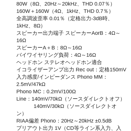
80W（8Ω、20Hz～20kHz、THD 0.07％）
160W＋160W（4Ω、1kHz、THD 0.7％）
全高調波歪率 0.01％（定格出力-3dB時、
1kHz、8Ω）
スピーカー出力端子 スピーカーAorB：4Ω～
16Ω
スピーカーA＋B：8Ω～16Ω
バイワイヤリング負荷：4Ω～16Ω
ヘッドホン ステレオヘッドホン適合
イコライザーアンプ出力 Rec out：定格150mV
入力感度/インピーダンス Phono MM：
2.5mV/47kΩ
Phono MC：0.2mV/100Ω
Line：140mV/70kΩ（ソースダイレクトオフ）
140mV/30kΩ（ソースダイレクトオ
ン）
RIAA偏差 Phono：20Hz～20kHz ±0.5dB
プリアウト出力 1V（CD等ライン系入力、入