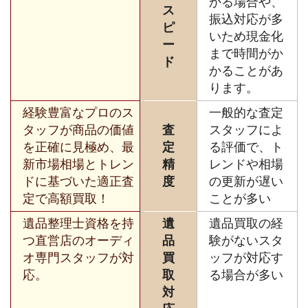
かる場合や、
ス
振込対応が多
ピ
いため現金化
ー
まで時間がか
ド
かることがあ
ります。
経験豊富なプロのス
一般的な査定
タッフが商品の価値
査
スタッフによ
を正確に見極め、最
定
る評価で、ト
新市場相場とトレン
精
レンドや相場
ドに基づいた適正査
度
の更新が遅い
定で高額買取！
ことが多い
遺品整理士資格を持
遺
遺品買取の経
つ直営店のオーディ
品
験がないスタ
オ専門スタッフが対
買
ッフが対応す
応。
取
る場合が多い
対