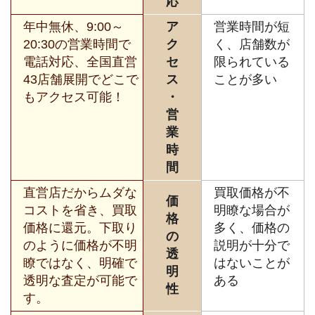
応
年中無休、9:00～
ア
営業時間が短
20:30の営業時間で
ク
く、店舗数が
電話対応、全国直営
セ
限られている
43店舗展開でどこで
ス
ことが多い
もアクセス可能！
・
営
業
時
間
直営店だからムダな
買取価格が不
価
コストを省き、買取
明瞭な場合が
格
価格に還元。下取り
多く、価格の
の
のように価格が不明
説明が十分で
透
瞭ではなく、明確で
はないことが
明
透明な査定が可能で
ある
性
す。