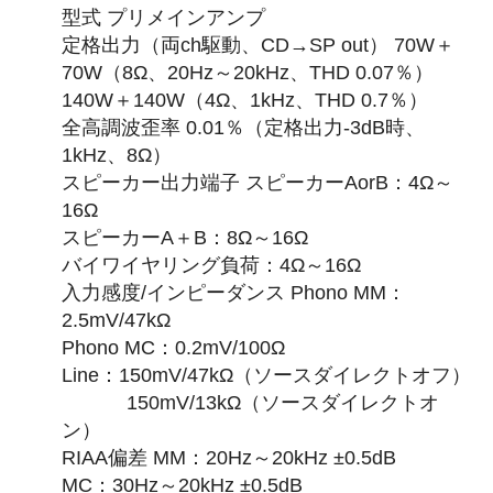
型式 プリメインアンプ
定格出力（両ch駆動、CD→SP out） 70W＋
70W（8Ω、20Hz～20kHz、THD 0.07％）
140W＋140W（4Ω、1kHz、THD 0.7％）
全高調波歪率 0.01％（定格出力-3dB時、
1kHz、8Ω）
スピーカー出力端子 スピーカーAorB：4Ω～
16Ω
スピーカーA＋B：8Ω～16Ω
バイワイヤリング負荷：4Ω～16Ω
入力感度/インピーダンス Phono MM：
2.5mV/47kΩ
Phono MC：0.2mV/100Ω
Line：150mV/47kΩ（ソースダイレクトオフ）
150mV/13kΩ（ソースダイレクトオ
ン）
RIAA偏差 MM：20Hz～20kHz ±0.5dB
MC：30Hz～20kHz ±0.5dB