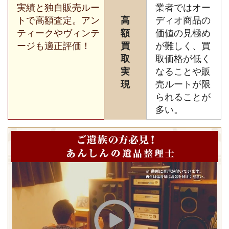
実績と独自販売ルー
業者ではオー
トで高額査定。アン
高
ディオ商品の
ティークやヴィンテ
額
価値の見極め
ージも適正評価！
買
が難しく、買
取
取価格が低く
実
なることや販
現
売ルートが限
られることが
多い。