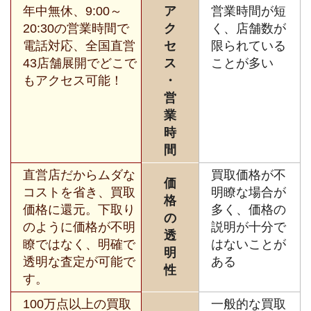
年中無休、9:00～
ア
営業時間が短
20:30の営業時間で
ク
く、店舗数が
電話対応、全国直営
セ
限られている
43店舗展開でどこで
ス
ことが多い
もアクセス可能！
・
営
業
時
間
直営店だからムダな
買取価格が不
価
コストを省き、買取
明瞭な場合が
格
価格に還元。下取り
多く、価格の
の
のように価格が不明
説明が十分で
透
瞭ではなく、明確で
はないことが
明
透明な査定が可能で
ある
性
す。
100万点以上の買取
一般的な買取