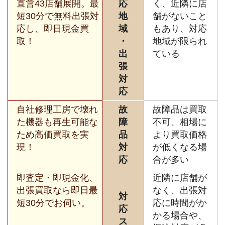
直営43店舗展開。最
応
く、近隣に店
短30分で無料出張対
地
舗がないこと
応し、即日現金買
域
もあり、対応
取！
・
地域が限られ
出
ている
張
対
応
自社修理工房で壊れ
故
故障品は買取
た機器も再生可能な
障
不可、相場に
ため高価買取を実
品
より買取価格
現！
対
が低くなる場
応
合が多い
即査定・即現金化、
近隣に店舗が
出張買取なら即日最
なく、出張対
対
短30分でお伺い。
応に時間がか
応
かる場合や、
ス