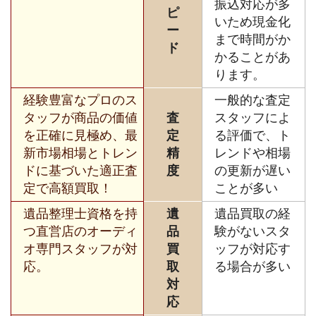
振込対応が多
ピ
いため現金化
ー
まで時間がか
ド
かることがあ
ります。
経験豊富なプロのス
一般的な査定
タッフが商品の価値
査
スタッフによ
を正確に見極め、最
定
る評価で、ト
新市場相場とトレン
精
レンドや相場
ドに基づいた適正査
度
の更新が遅い
定で高額買取！
ことが多い
遺品整理士資格を持
遺
遺品買取の経
つ直営店のオーディ
品
験がないスタ
オ専門スタッフが対
買
ッフが対応す
応。
取
る場合が多い
対
応