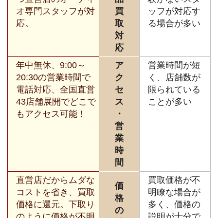
オ専門スタッフが対
買
ッフが対応す
応。
取
る場合が多い
対
応
年中無休、9:00～
ア
営業時間が短
20:30の営業時間で
ク
く、店舗数が
電話対応、全国直営
セ
限られている
43店舗展開でどこで
ス
ことが多い
もアクセス可能！
・
営
業
時
間
直営店だからムダな
買取価格が不
価
コストを省き、買取
明瞭な場合が
格
価格に還元。下取り
多く、価格の
の
のように価格が不明
説明が十分で