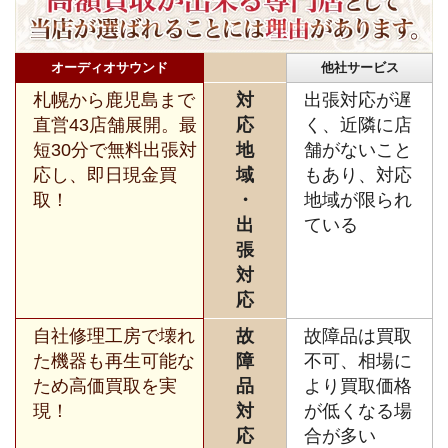
オーディオサウンド
他社サービス
札幌から鹿児島まで
対
出張対応が遅
直営43店舗展開。最
応
く、近隣に店
短30分で無料出張対
地
舗がないこと
応し、即日現金買
域
もあり、対応
取！
・
地域が限られ
出
ている
張
対
応
自社修理工房で壊れ
故
故障品は買取
た機器も再生可能な
障
不可、相場に
ため高価買取を実
品
より買取価格
現！
対
が低くなる場
応
合が多い