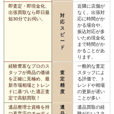
即査定・即現金化、
近隣に店舗が
出張買取なら即日最
なく、出張対
対
短30分でお伺い。
応に時間がか
応
かる場合や、
ス
振込対応が多
ピ
いため現金化
ー
まで時間がか
ド
かることがあ
ります。
経験豊富なプロのス
一般的な査定
タッフが商品の価値
査
スタッフによ
を正確に見極め、最
定
る評価で、ト
新市場相場とトレン
精
レンドや相場
ドに基づいた適正査
度
の更新が遅い
定で高額買取！
ことが多い
遺品整理士資格を持
遺
遺品買取の経
つ直営店のオーディ
品
験がないスタ