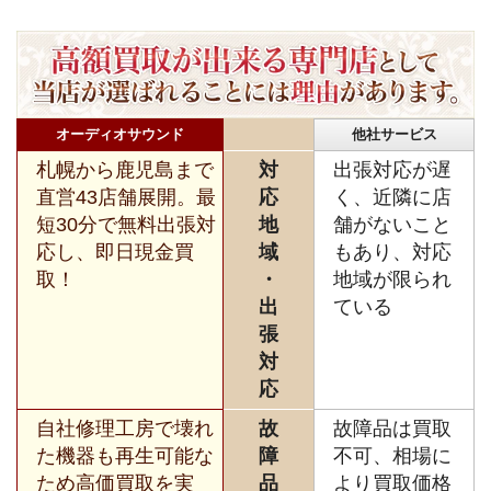
オーディオサウンド
他社サービス
札幌から鹿児島まで
対
出張対応が遅
直営43店舗展開。最
応
く、近隣に店
短30分で無料出張対
地
舗がないこと
応し、即日現金買
域
もあり、対応
取！
・
地域が限られ
出
ている
張
対
応
自社修理工房で壊れ
故
故障品は買取
た機器も再生可能な
障
不可、相場に
ため高価買取を実
品
より買取価格