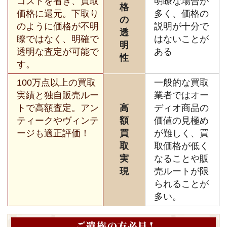
コストを省き、買取
明瞭な場合が
格
価格に還元。下取り
多く、価格の
の
のように価格が不明
説明が十分で
透
瞭ではなく、明確で
はないことが
明
透明な査定が可能で
ある
性
す。
100万点以上の買取
一般的な買取
実績と独自販売ルー
業者ではオー
トで高額査定。アン
高
ディオ商品の
ティークやヴィンテ
額
価値の見極め
ージも適正評価！
買
が難しく、買
取
取価格が低く
実
なることや販
現
売ルートが限
られることが
多い。