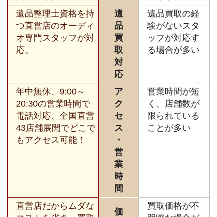
遺品整理士資格を持
遺
遺品買取の経
つ直営店のオーディ
品
験がないスタ
オ専門スタッフが対
買
ッフが対応す
応。
取
る場合が多い
対
応
年中無休、9:00～
ア
営業時間が短
20:30の営業時間で
ク
く、店舗数が
電話対応、全国直営
セ
限られている
43店舗展開でどこで
ス
ことが多い
もアクセス可能！
・
営
業
時
間
直営店だからムダな
買取価格が不
価