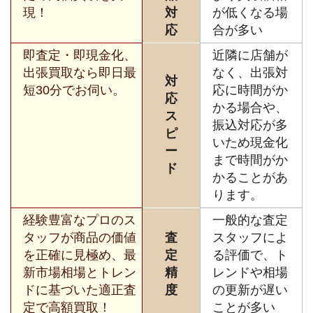
現！
対
が低くなる場
応
合が多い
即査定・即現金化、
近隣に店舗が
出張買取なら即日最
なく、出張対
対
短30分でお伺い。
応に時間がか
応
かる場合や、
ス
振込対応が多
ピ
いため現金化
ー
まで時間がか
ド
かることがあ
ります。
経験豊富なプロのス
一般的な査定
タッフが商品の価値
査
スタッフによ
を正確に見極め、最
定
る評価で、ト
新市場相場とトレン
精
レンドや相場
ドに基づいた適正査
度
の更新が遅い
定で高額買取！
ことが多い