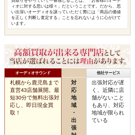
買取りをやっていて一番感じることは、「お客様のオーデ
ィオに対する思いは様々」だということです。だから、思
い出深いオーディオを譲っていただく際には「商品の価値
を正しく判断し査定する」ことを忘れないように心がけて
います。
オーディオサウンド
他社サービス
札幌から鹿児島まで
対
出張対応が遅
直営43店舗展開。最
応
く、近隣に店
短30分で無料出張対
地
舗がないこと
応し、即日現金買
域
もあり、対応
取！
・
地域が限られ
出
ている
張