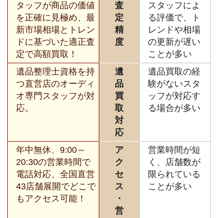
タッフが商品の価値
査
スタッフによ
を正確に見極め、最
定
る評価で、ト
新市場相場とトレン
精
レンドや相場
ドに基づいた適正査
度
の更新が遅い
定で高額買取！
ことが多い
遺品整理士資格を持
遺
遺品買取の経
つ直営店のオーディ
品
験がないスタ
オ専門スタッフが対
買
ッフが対応す
応。
取
る場合が多い
対
応
年中無休、9:00～
ア
営業時間が短
20:30の営業時間で
ク
く、店舗数が
電話対応、全国直営
セ
限られている
43店舗展開でどこで
ス
ことが多い
もアクセス可能！
・
営