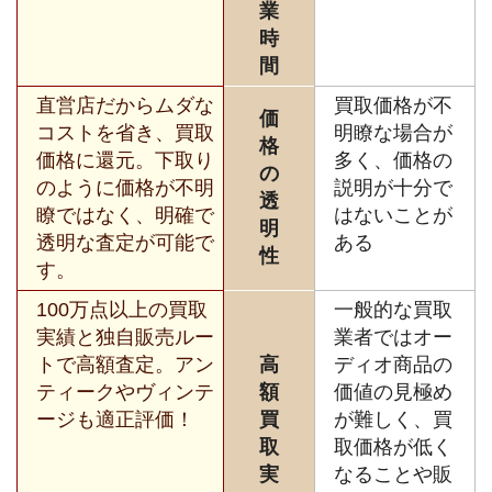
業
時
間
直営店だからムダな
買取価格が不
価
コストを省き、買取
明瞭な場合が
格
価格に還元。下取り
多く、価格の
の
のように価格が不明
説明が十分で
透
瞭ではなく、明確で
はないことが
明
透明な査定が可能で
ある
性
す。
100万点以上の買取
一般的な買取
実績と独自販売ルー
業者ではオー
トで高額査定。アン
高
ディオ商品の
ティークやヴィンテ
額
価値の見極め
ージも適正評価！
買
が難しく、買
取
取価格が低く
実
なることや販