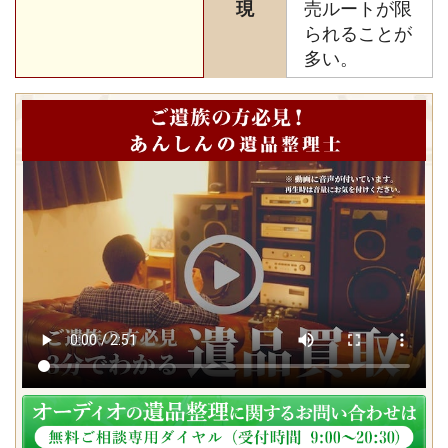
現
売ルートが限
られることが
多い。