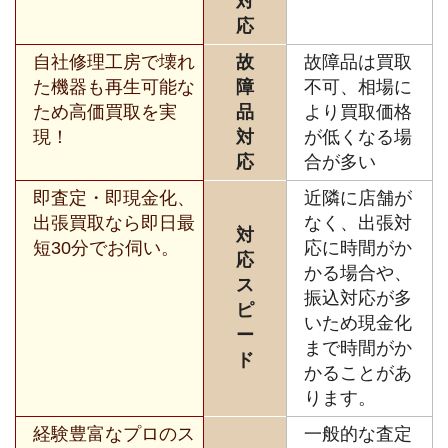
対
応
自社修理工房で壊れ
故
故障品は買取
た機器も再生可能な
障
不可、相場に
ため高価買取を実
品
より買取価格
現！
対
が低くなる場
応
合が多い
即査定・即現金化、
近隣に店舗が
出張買取なら即日最
なく、出張対
対
短30分でお伺い。
応に時間がか
応
かる場合や、
ス
振込対応が多
ピ
いため現金化
ー
まで時間がか
ド
かることがあ
ります。
経験豊富なプロのス
一般的な査定