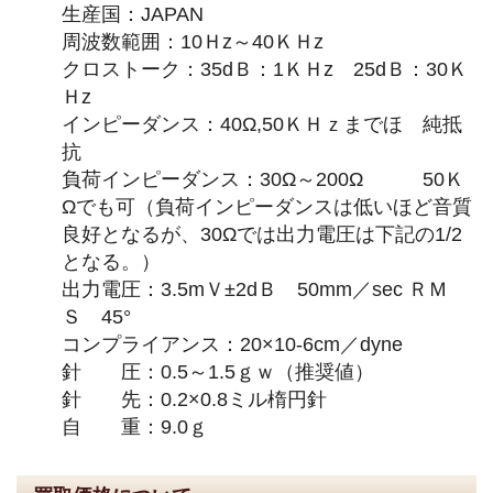
生産国：JAPAN
周波数範囲：10Ｈz～40ＫＨz
クロストーク：35dＢ：1ＫＨz 25dＢ：30Ｋ
Ｈz
インピーダンス：40Ω,50ＫＨｚまでほゞ純抵
抗
負荷インピーダンス：30Ω～200Ω 50Ｋ
Ωでも可（負荷インピーダンスは低いほど音質
良好となるが、30Ωでは出力電圧は下記の1/2
となる。）
出力電圧：3.5mＶ±2dＢ 50mm／sec ＲＭ
Ｓ 45°
コンプライアンス：20×10-6cm／dyne
針 圧：0.5～1.5ｇｗ（推奨値）
針 先：0.2×0.8ミル楕円針
自 重：9.0ｇ