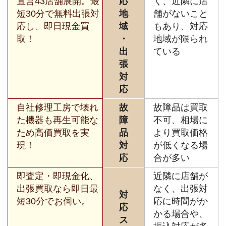
直営43店舗展開。最
応
く、近隣に店
短30分で無料出張対
地
舗がないこと
応し、即日現金買
域
もあり、対応
取！
・
地域が限られ
出
ている
張
対
応
自社修理工房で壊れ
故
故障品は買取
た機器も再生可能な
障
不可、相場に
ため高価買取を実
品
より買取価格
現！
対
が低くなる場
応
合が多い
即査定・即現金化、
近隣に店舗が
出張買取なら即日最
なく、出張対
対
短30分でお伺い。
応に時間がか
応
かる場合や、
ス