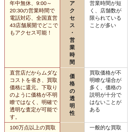
年中無休、9:00～
ア
営業時間が短
20:30の営業時間で
ク
く、店舗数が
電話対応、全国直営
セ
限られている
43店舗展開でどこで
ス
ことが多い
もアクセス可能！
・
営
業
時
間
直営店だからムダな
買取価格が不
価
コストを省き、買取
明瞭な場合が
格
価格に還元。下取り
多く、価格の
の
のように価格が不明
説明が十分で
透
瞭ではなく、明確で
はないことが
明
透明な査定が可能で
ある
性
す。
100万点以上の買取
一般的な買取