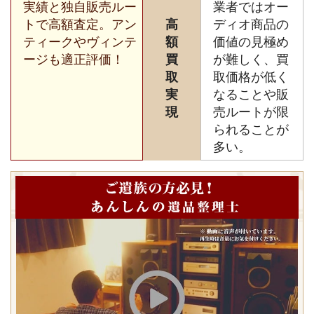
実績と独自販売ルー
業者ではオー
トで高額査定。アン
高
ディオ商品の
ティークやヴィンテ
額
価値の見極め
ージも適正評価！
買
が難しく、買
取
取価格が低く
実
なることや販
現
売ルートが限
られることが
多い。