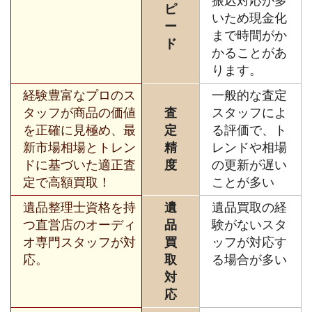
振込対応が多
ピ
いため現金化
ー
まで時間がか
ド
かることがあ
ります。
経験豊富なプロのス
一般的な査定
タッフが商品の価値
査
スタッフによ
を正確に見極め、最
定
る評価で、ト
新市場相場とトレン
精
レンドや相場
ドに基づいた適正査
度
の更新が遅い
定で高額買取！
ことが多い
遺品整理士資格を持
遺
遺品買取の経
つ直営店のオーディ
品
験がないスタ
オ専門スタッフが対
買
ッフが対応す
応。
取
る場合が多い
対
応