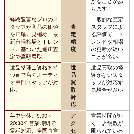
かることがあ
ります。
経験豊富なプロのス
一般的な査定
タッフが商品の価値
査
スタッフによ
を正確に見極め、最
定
る評価で、ト
新市場相場とトレン
精
レンドや相場
ドに基づいた適正査
度
の更新が遅い
定で高額買取！
ことが多い
遺品整理士資格を持
遺
遺品買取の経
つ直営店のオーディ
品
験がないスタ
オ専門スタッフが対
買
ッフが対応す
応。
取
る場合が多い
対
応
年中無休、9:00～
ア
営業時間が短
20:30の営業時間で
ク
く、店舗数が
電話対応、全国直営
セ
限られている