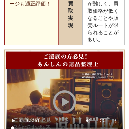
ージも適正評価！
買
が難しく、買
取
取価格が低く
実
なることや販
現
売ルートが限
られることが
多い。