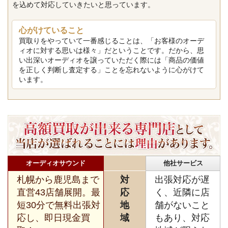
を込めて対応していきたいと思っています。
心がけていること
買取りをやっていて一番感じることは、「お客様のオーデ
ィオに対する思いは様々」だということです。だから、思
い出深いオーディオを譲っていただく際には「商品の価値
を正しく判断し査定する」ことを忘れないように心がけて
います。
オーディオサウンド
他社サービス
札幌から鹿児島まで
対
出張対応が遅
直営43店舗展開。最
応
く、近隣に店
短30分で無料出張対
地
舗がないこと
応し、即日現金買
域
もあり、対応