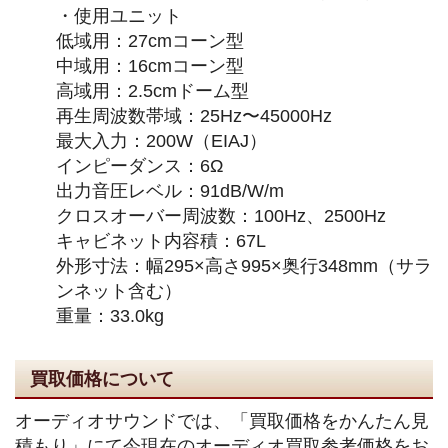
・使用ユニット
低域用：27cmコーン型
中域用：16cmコーン型
高域用：2.5cmドーム型
再生周波数帯域：25Hz〜45000Hz
最大入力：200W（EIAJ）
インピーダンス：6Ω
出力音圧レベル：91dB/W/m
クロスオーバー周波数：100Hz、2500Hz
キャビネット内容積：67L
外形寸法：幅295×高さ995×奥行348mm（サラ
ンネット含む）
重量：33.0kg
買取価格について
オーディオサウンドでは、「買取価格をかんたん見
積もり」にて今現在のオーディオ買取参考価格をお