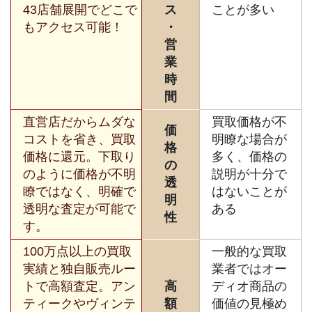
43店舗展開でどこで
ス
ことが多い
もアクセス可能！
・
営
業
時
間
直営店だからムダな
買取価格が不
価
コストを省き、買取
明瞭な場合が
格
価格に還元。下取り
多く、価格の
の
のように価格が不明
説明が十分で
透
瞭ではなく、明確で
はないことが
明
透明な査定が可能で
ある
性
す。
100万点以上の買取
一般的な買取
実績と独自販売ルー
業者ではオー
トで高額査定。アン
高
ディオ商品の
ティークやヴィンテ
額
価値の見極め