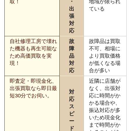
取！
・
地域が限られ
出
ている
張
対
応
自社修理工房で壊れ
故
故障品は買取
た機器も再生可能な
障
不可、相場に
ため高価買取を実
品
より買取価格
現！
対
が低くなる場
応
合が多い
即査定・即現金化、
近隣に店舗が
出張買取なら即日最
なく、出張対
対
短30分でお伺い。
応に時間がか
応
かる場合や、
ス
振込対応が多
ピ
いため現金化
ー
まで時間がか
ド