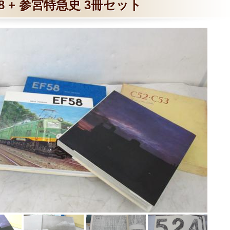
58 + 参宮特急史 3冊セット