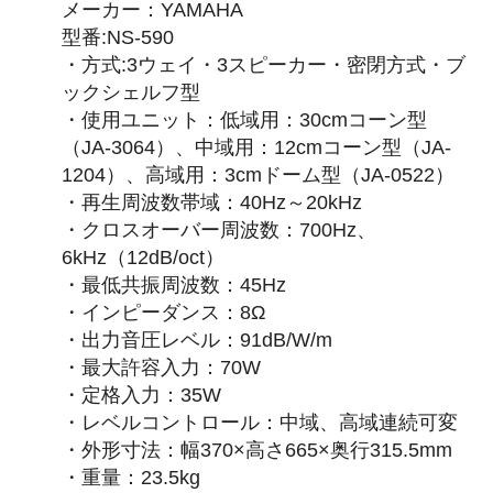
メーカー：YAMAHA
型番:NS-590
・方式:3ウェイ・3スピーカー・密閉方式・ブ
ックシェルフ型
・使用ユニット：低域用：30cmコーン型
（JA-3064）、中域用：12cmコーン型（JA-
1204）、高域用：3cmドーム型（JA-0522）
・再生周波数帯域：40Hz～20kHz
・クロスオーバー周波数：700Hz、
6kHz（12dB/oct）
・最低共振周波数：45Hz
・インピーダンス：8Ω
・出力音圧レベル：91dB/W/m
・最大許容入力：70W
・定格入力：35W
・レベルコントロール：中域、高域連続可変
・外形寸法：幅370×高さ665×奥行315.5mm
・重量：23.5kg