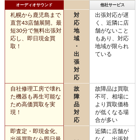
オーディオサウンド
他社サービス
札幌から鹿児島まで
対
出張対応が遅
直営43店舗展開。最
応
く、近隣に店
短30分で無料出張対
地
舗がないこと
応し、即日現金買
域
もあり、対応
取！
・
地域が限られ
出
ている
張
対
応
自社修理工房で壊れ
故
故障品は買取
た機器も再生可能な
障
不可、相場に
ため高価買取を実
品
より買取価格
現！
対
が低くなる場
応
合が多い
即査定・即現金化、
近隣に店舗が
出張買取なら即日最
なく、出張対