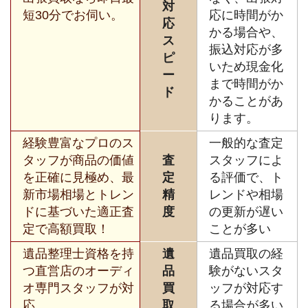
対
短30分でお伺い。
応に時間がか
応
かる場合や、
ス
振込対応が多
ピ
いため現金化
ー
まで時間がか
ド
かることがあ
ります。
経験豊富なプロのス
一般的な査定
タッフが商品の価値
査
スタッフによ
を正確に見極め、最
定
る評価で、ト
新市場相場とトレン
精
レンドや相場
ドに基づいた適正査
度
の更新が遅い
定で高額買取！
ことが多い
遺品整理士資格を持
遺
遺品買取の経
つ直営店のオーディ
品
験がないスタ
オ専門スタッフが対
買
ッフが対応す
応。
取
る場合が多い