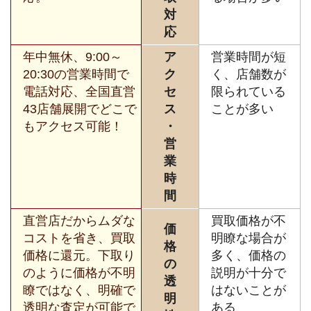
対
応
年中無休、9:00～
ア
営業時間が短
20:30の営業時間で
ク
く、店舗数が
電話対応、全国直営
セ
限られている
43店舗展開でどこで
ス
ことが多い
もアクセス可能！
・
営
業
時
間
直営店だからムダな
買取価格が不
価
コストを省き、買取
明瞭な場合が
格
価格に還元。下取り
多く、価格の
の
のように価格が不明
説明が十分で
透
瞭ではなく、明確で
はないことが
明
透明な査定が可能で
ある