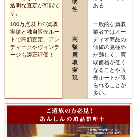
明
透明な査定が可能で
ある
性
す。
100万点以上の買取
一般的な買取
実績と独自販売ルー
業者ではオー
トで高額査定。アン
高
ディオ商品の
ティークやヴィンテ
額
価値の見極め
ージも適正評価！
買
が難しく、買
取
取価格が低く
実
なることや販
現
売ルートが限
られることが
多い。