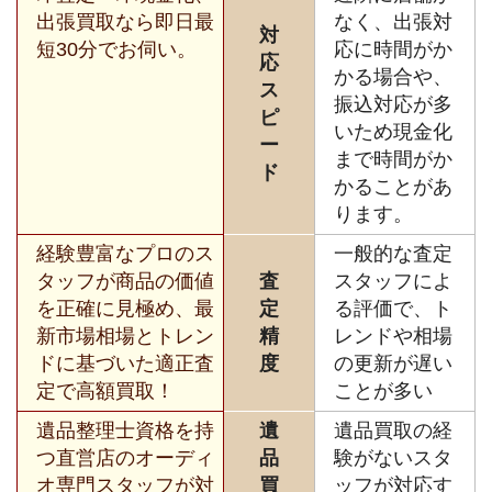
出張買取なら即日最
なく、出張対
対
短30分でお伺い。
応に時間がか
応
かる場合や、
ス
振込対応が多
ピ
いため現金化
ー
まで時間がか
ド
かることがあ
ります。
経験豊富なプロのス
一般的な査定
タッフが商品の価値
査
スタッフによ
を正確に見極め、最
定
る評価で、ト
新市場相場とトレン
精
レンドや相場
ドに基づいた適正査
度
の更新が遅い
定で高額買取！
ことが多い
遺品整理士資格を持
遺
遺品買取の経
つ直営店のオーディ
品
験がないスタ
オ専門スタッフが対
買
ッフが対応す