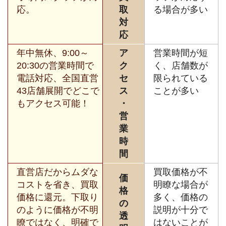
応。
取
る場合が多い
対
応
年中無休、9:00～
ア
営業時間が短
20:30の営業時間で
ク
く、店舗数が
電話対応、全国直営
セ
限られている
43店舗展開でどこで
ス
ことが多い
もアクセス可能！
・
営
業
時
間
直営店だからムダな
買取価格が不
価
コストを省き、買取
明瞭な場合が
格
価格に還元。下取り
多く、価格の
の
のように価格が不明
説明が十分で
透
瞭ではなく、明確で
はないことが