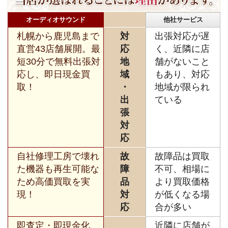
オーディオサウンド
他社サービス
札幌から鹿児島まで
対
出張対応が遅
直営43店舗展開。最
応
く、近隣に店
短30分で無料出張対
地
舗がないこと
応し、即日現金買
域
もあり、対応
取！
・
地域が限られ
出
ている
張
対
応
自社修理工房で壊れ
故
故障品は買取
た機器も再生可能な
障
不可、相場に
ため高価買取を実
品
より買取価格
現！
対
が低くなる場
応
合が多い
即査定・即現金化、
近隣に店舗が