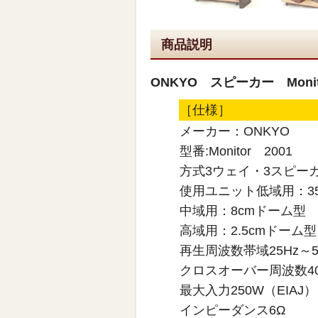
商品説明
ONKYO スピーカー Monit
［仕様］
メーカー：ONKYO
型番:Monitor 2001
方式3ウェイ・3スピー
使用ユニット低域用：3
中域用：8cmドーム型
高域用：2.5cmドーム型
再生周波数帯域25Hz～50
クロスオーバー周波数400
最大入力250W（EIAJ）
インピーダンス6Ω