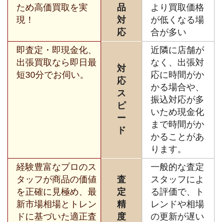
ため高価買取を実
品
より買取価格
現！
対
が低くなる場
応
合が多い
即査定・即現金化、
近隣に店舗が
出張買取なら即日最
なく、出張対
対
短30分でお伺い。
応に時間がか
応
かる場合や、
ス
振込対応が多
ピ
いため現金化
ー
まで時間がか
ド
かることがあ
ります。
経験豊富なプロのス
一般的な査定
タッフが商品の価値
査
スタッフによ
を正確に見極め、最
定
る評価で、ト
新市場相場とトレン
精
レンドや相場
ドに基づいた適正査
度
の更新が遅い