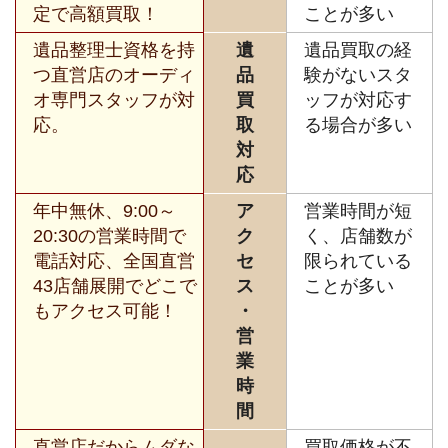
定で高額買取！
ことが多い
遺品整理士資格を持
遺
遺品買取の経
つ直営店のオーディ
品
験がないスタ
オ専門スタッフが対
買
ッフが対応す
応。
取
る場合が多い
対
応
年中無休、9:00～
ア
営業時間が短
20:30の営業時間で
ク
く、店舗数が
電話対応、全国直営
セ
限られている
43店舗展開でどこで
ス
ことが多い
もアクセス可能！
・
営
業
時
間
直営店だからムダな
買取価格が不