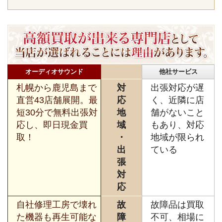
オーディオサウンド
他社サービス
札幌から鹿児島まで
対
出張対応が遅
直営43店舗展開。最
応
く、近隣に店
短30分で無料出張対
地
舗がないこと
応し、即日現金買
域
もあり、対応
取！
・
地域が限られ
出
ている
張
対
応
自社修理工房で壊れ
故
故障品は買取
た機器も再生可能な
障
不可、相場に