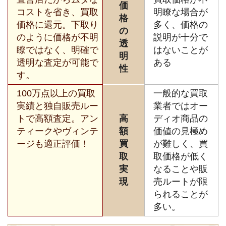
価
コストを省き、買取
明瞭な場合が
格
価格に還元。下取り
多く、価格の
の
のように価格が不明
説明が十分で
透
瞭ではなく、明確で
はないことが
明
透明な査定が可能で
ある
性
す。
100万点以上の買取
一般的な買取
実績と独自販売ルー
業者ではオー
トで高額査定。アン
高
ディオ商品の
ティークやヴィンテ
額
価値の見極め
ージも適正評価！
買
が難しく、買
取
取価格が低く
実
なることや販
現
売ルートが限
られることが
多い。