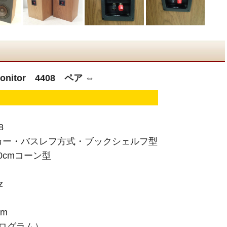
nitor 4408 ペア ⇔
8
カー・バスレフ方式・ブックシェルフ型
0cmコーン型
z
/m
プログラム）