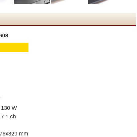
608
W
30 W
1 ch
6x329 mm