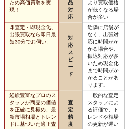
ため高価買取を実
品
より買取価格
現！
対
が低くなる場
応
合が多い
即査定・即現金化、
近隣に店舗が
出張買取なら即日最
なく、出張対
対
短30分でお伺い。
応に時間がか
応
かる場合や、
ス
振込対応が多
ピ
いため現金化
ー
まで時間がか
ド
かることがあ
ります。
経験豊富なプロのス
一般的な査定
タッフが商品の価値
査
スタッフによ
を正確に見極め、最
定
る評価で、ト
新市場相場とトレン
精
レンドや相場
ドに基づいた適正査
度
の更新が遅い