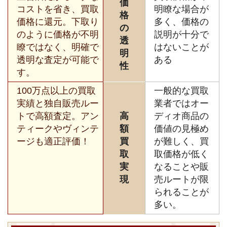
価
コストを省き、買取
明瞭な場合が
格
価格に還元。下取り
多く、価格の
の
のように価格が不明
説明が十分で
透
瞭ではなく、明確で
はないことが
明
透明な査定が可能で
ある
性
す。
100万点以上の買取
一般的な買取
実績と独自販売ルー
業者ではオー
トで高額査定。アン
高
ディオ商品の
ティークやヴィンテ
額
価値の見極め
ージも適正評価！
買
が難しく、買
取
取価格が低く
実
なることや販
現
売ルートが限
られることが
多い。