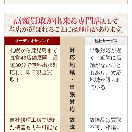
オーディオサウンド
他社サービス
札幌から鹿児島まで
対
出張対応が遅
直営43店舗展開。最
応
く、近隣に店
短30分で無料出張対
地
舗がないこと
応し、即日現金買
域
もあり、対応
取！
・
地域が限られ
出
ている
張
対
応
自社修理工房で壊れ
故
故障品は買取
た機器も再生可能な
障
不可、相場に