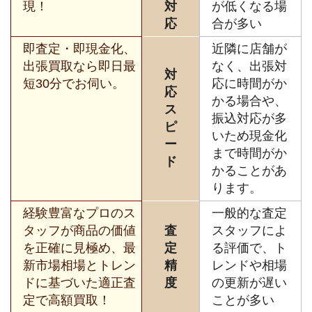
現！
対
が低くなる場
応
合が多い
即査定・即現金化、
近隣に店舗が
出張買取なら即日最
なく、出張対
対
短30分でお伺い。
応に時間がか
応
かる場合や、
ス
振込対応が多
ピ
いため現金化
ー
まで時間がか
ド
かることがあ
ります。
経験豊富なプロのス
一般的な査定
タッフが商品の価値
査
スタッフによ
を正確に見極め、最
定
る評価で、ト
新市場相場とトレン
精
レンドや相場
ドに基づいた適正査
度
の更新が遅い
定で高額買取！
ことが多い