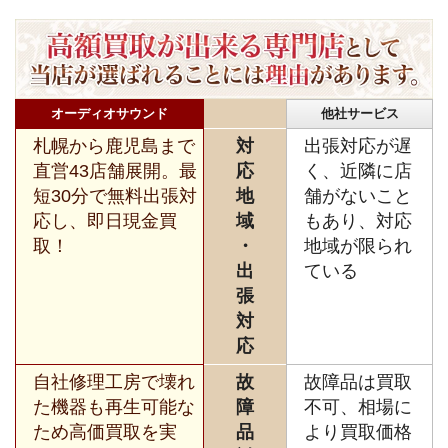
オーディオサウンド
他社サービス
札幌から鹿児島まで
対
出張対応が遅
直営43店舗展開。最
応
く、近隣に店
短30分で無料出張対
地
舗がないこと
応し、即日現金買
域
もあり、対応
取！
・
地域が限られ
出
ている
張
対
応
自社修理工房で壊れ
故
故障品は買取
た機器も再生可能な
障
不可、相場に
ため高価買取を実
品
より買取価格