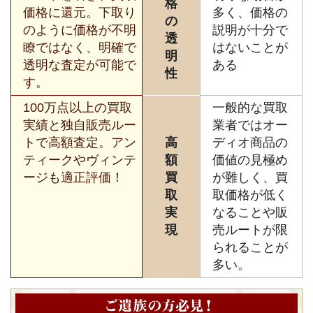
格
価格に還元。下取り
多く、価格の
の
のように価格が不明
説明が十分で
透
瞭ではなく、明確で
はないことが
明
透明な査定が可能で
ある
性
す。
100万点以上の買取
一般的な買取
実績と独自販売ルー
業者ではオー
トで高額査定。アン
高
ディオ商品の
ティークやヴィンテ
額
価値の見極め
ージも適正評価！
買
が難しく、買
取
取価格が低く
実
なることや販
現
売ルートが限
られることが
多い。