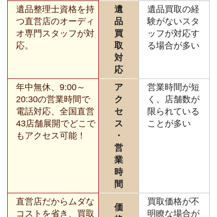
遺品整理士資格を持
遺
遺品買取の経
つ直営店のオーディ
品
験がないスタ
オ専門スタッフが対
買
ッフが対応す
応。
取
る場合が多い
対
応
年中無休、9:00～
ア
営業時間が短
20:30の営業時間で
ク
く、店舗数が
電話対応、全国直営
セ
限られている
43店舗展開でどこで
ス
ことが多い
もアクセス可能！
・
営
業
時
間
直営店だからムダな
買取価格が不
価
コストを省き、買取
明瞭な場合が