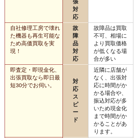
張
対
応
自社修理工房で壊れ
故
故障品は買取
た機器も再生可能な
障
不可、相場に
ため高価買取を実
品
より買取価格
現！
対
が低くなる場
応
合が多い
即査定・即現金化、
近隣に店舗が
出張買取なら即日最
なく、出張対
対
短30分でお伺い。
応に時間がか
応
かる場合や、
ス
振込対応が多
ピ
いため現金化
ー
まで時間がか
ド
かることがあ
ります。