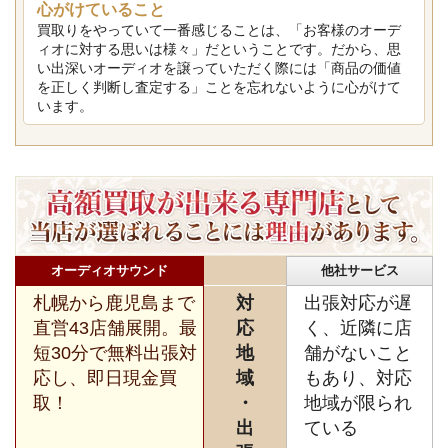
心がけていること
買取りをやっていて一番感じることは、「お客様のオーデ
ィオに対する思いは様々」だということです。だから、思
い出深いオーディオを譲っていただく際には「商品の価値
を正しく判断し査定する」ことを忘れないように心がけて
います。
オーディオサウンド
他社サービス
札幌から鹿児島まで
対
出張対応が遅
直営43店舗展開。最
応
く、近隣に店
短30分で無料出張対
地
舗がないこと
応し、即日現金買
域
もあり、対応
取！
・
地域が限られ
出
ている