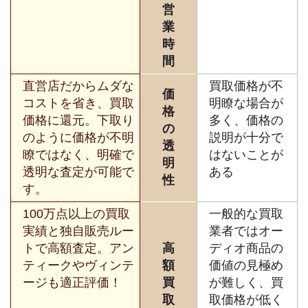
営
業
時
間
直営店だからムダな
買取価格が不
価
コストを省き、買取
明瞭な場合が
格
価格に還元。下取り
多く、価格の
の
のように価格が不明
説明が十分で
透
瞭ではなく、明確で
はないことが
明
透明な査定が可能で
ある
性
す。
100万点以上の買取
一般的な買取
実績と独自販売ルー
業者ではオー
トで高額査定。アン
高
ディオ商品の
ティークやヴィンテ
額
価値の見極め
ージも適正評価！
買
が難しく、買
取
取価格が低く