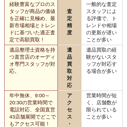
経験豊富なプロのス
一般的な査定
タッフが商品の価値
査
スタッフによ
を正確に見極め、最
定
る評価で、ト
新市場相場とトレン
精
レンドや相場
ドに基づいた適正査
度
の更新が遅い
定で高額買取！
ことが多い
遺品整理士資格を持
遺
遺品買取の経
つ直営店のオーディ
品
験がないスタ
オ専門スタッフが対
買
ッフが対応す
応。
取
る場合が多い
対
応
年中無休、9:00～
ア
営業時間が短
20:30の営業時間で
ク
く、店舗数が
電話対応、全国直営
セ
限られている
43店舗展開でどこで
ス
ことが多い
もアクセス可能！
・