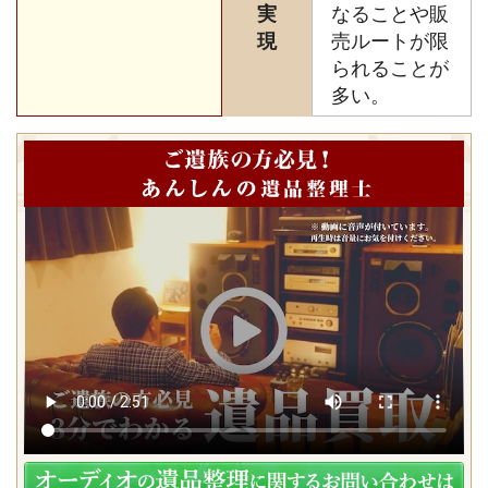
実
なることや販
現
売ルートが限
られることが
多い。