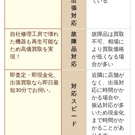
出
ている
張
対
応
自社修理工房で壊れ
故
故障品は買取
た機器も再生可能な
障
不可、相場に
ため高価買取を実
品
より買取価格
現！
対
が低くなる場
応
合が多い
即査定・即現金化、
近隣に店舗が
出張買取なら即日最
なく、出張対
対
短30分でお伺い。
応に時間がか
応
かる場合や、
ス
振込対応が多
ピ
いため現金化
ー
まで時間がか
ド
かることがあ