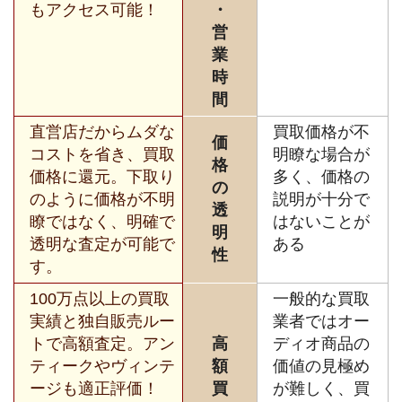
もアクセス可能！
・
営
業
時
間
直営店だからムダな
買取価格が不
価
コストを省き、買取
明瞭な場合が
格
価格に還元。下取り
多く、価格の
の
のように価格が不明
説明が十分で
透
瞭ではなく、明確で
はないことが
明
透明な査定が可能で
ある
性
す。
100万点以上の買取
一般的な買取
実績と独自販売ルー
業者ではオー
トで高額査定。アン
高
ディオ商品の
ティークやヴィンテ
額
価値の見極め
ージも適正評価！
買
が難しく、買