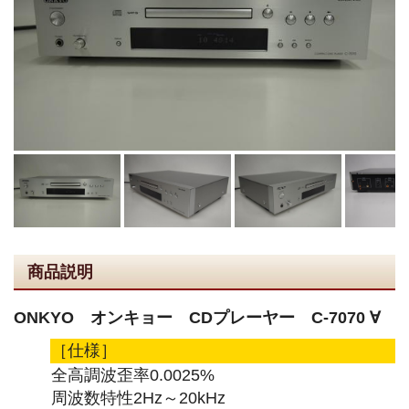
商品説明
ONKYO オンキョー CDプレーヤー C-7070 ∀
［仕様］
全高調波歪率0.0025%
周波数特性2Hz～20kHz