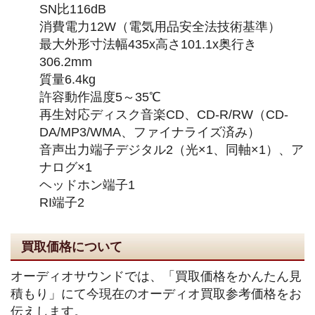
SN比116dB
消費電力12W（電気用品安全法技術基準）
最大外形寸法幅435x高さ101.1x奥行き
306.2mm
質量6.4kg
許容動作温度5～35℃
再生対応ディスク音楽CD、CD-R/RW（CD-
DA/MP3/WMA、ファイナライズ済み）
音声出力端子デジタル2（光×1、同軸×1）、ア
ナログ×1
ヘッドホン端子1
RI端子2
買取価格について
オーディオサウンドでは、「買取価格をかんたん見
積もり」にて今現在のオーディオ買取参考価格をお
伝えします。