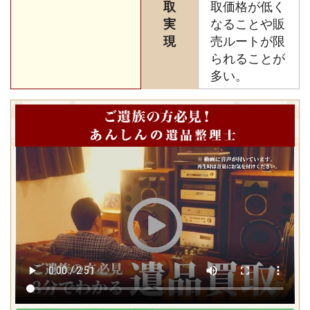
取
取価格が低く
実
なることや販
現
売ルートが限
られることが
多い。