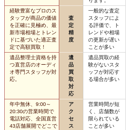
ります。
経験豊富なプロのス
一般的な査定
タッフが商品の価値
査
スタッフによ
を正確に見極め、最
定
る評価で、ト
新市場相場とトレン
精
レンドや相場
ドに基づいた適正査
度
の更新が遅い
定で高額買取！
ことが多い
遺品整理士資格を持
遺
遺品買取の経
つ直営店のオーディ
品
験がないスタ
オ専門スタッフが対
買
ッフが対応す
応。
取
る場合が多い
対
応
年中無休、9:00～
ア
営業時間が短
20:30の営業時間で
ク
く、店舗数が
電話対応、全国直営
セ
限られている
43店舗展開でどこで
ス
ことが多い