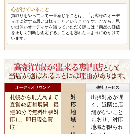
心がけていること
買取りをやっていて一番感じることは、「お客様のオーデ
ィオに対する思いは様々」だということです。だから、思
い出深いオーディオを譲っていただく際には「商品の価値
を正しく判断し査定する」ことを忘れないように心がけて
います。
オーディオサウンド
他社サービス
札幌から鹿児島まで
対
出張対応が遅
直営43店舗展開。最
応
く、近隣に店
短30分で無料出張対
地
舗がないこと
応し、即日現金買
域
もあり、対応
取！
・
地域が限られ