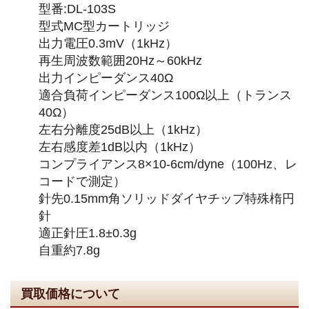
型番:DL-103S
型式MC型カートリッジ
出力電圧0.3mV（1kHz）
再生周波数範囲20Hz～60kHz
出力インピーダンス40Ω
適合負荷インピーダンス100Ω以上（トランス
40Ω）
左右分離度25dB以上（1kHz）
左右感度差1dB以内（1kHz）
コンプライアンス8×10-6cm/dyne（100Hz、レ
コードで測定）
針先0.15mm角ソリッドダイヤチップ特殊楕円
針
適正針圧1.8±0.3g
自重約7.8g
買取価格について