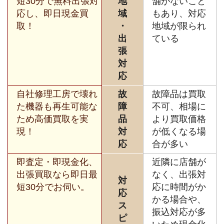
短30分で無料出張対
地
舗がないこと
応し、即日現金買
域
もあり、対応
取！
・
地域が限られ
出
ている
張
対
応
自社修理工房で壊れ
故
故障品は買取
た機器も再生可能な
障
不可、相場に
ため高価買取を実
品
より買取価格
現！
対
が低くなる場
応
合が多い
即査定・即現金化、
近隣に店舗が
出張買取なら即日最
なく、出張対
対
短30分でお伺い。
応に時間がか
応
かる場合や、
ス
振込対応が多
ピ