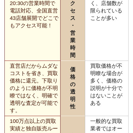
20:30の営業時間で
ク
く、店舗数が
電話対応、全国直営
セ
限られている
43店舗展開でどこで
ス
ことが多い
もアクセス可能！
・
営
業
時
間
直営店だからムダな
買取価格が不
価
コストを省き、買取
明瞭な場合が
格
価格に還元。下取り
多く、価格の
の
のように価格が不明
説明が十分で
透
瞭ではなく、明確で
はないことが
明
透明な査定が可能で
ある
性
す。
100万点以上の買取
一般的な買取
実績と独自販売ルー
業者ではオー