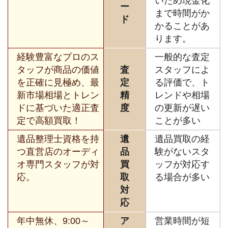
いため現金化
ー
まで時間がか
ド
かることがあ
ります。
経験豊富なプロのス
一般的な査定
タッフが商品の価値
査
スタッフによ
を正確に見極め、最
定
る評価で、ト
新市場相場とトレン
精
レンドや相場
ドに基づいた適正査
度
の更新が遅い
定で高額買取！
ことが多い
遺品整理士資格を持
遺
遺品買取の経
つ直営店のオーディ
品
験がないスタ
オ専門スタッフが対
買
ッフが対応す
応。
取
る場合が多い
対
応
年中無休、9:00～
ア
営業時間が短