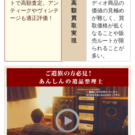
トで高額査定。アン
高
ディオ商品の
ティークやヴィンテ
額
価値の見極め
ージも適正評価！
買
が難しく、買
取
取価格が低く
実
なることや販
現
売ルートが限
られることが
多い。