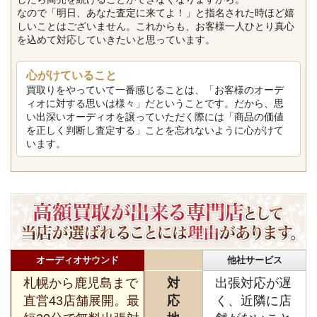
なので「明日、あなた査定に来てよ！」と指名された時ほど嬉
しいことはございません。これからも、お客様一人ひとり真心
を込めて対応していきたいと思っています。
心がけていること
買取りをやっていて一番感じることは、「お客様のオーデ
ィオに対する思いは様々」だということです。だから、思
い出深いオーディオを譲っていただく際には「商品の価値
を正しく判断し査定する」ことを忘れないように心がけて
います。
オーディオサウンド
他社サービス
札幌から鹿児島まで
対
出張対応が遅
直営43店舗展開。最
応
く、近隣に店