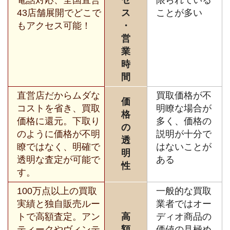
43店舗展開でどこで
ス
ことが多い
もアクセス可能！
・
営
業
時
間
直営店だからムダな
買取価格が不
価
コストを省き、買取
明瞭な場合が
格
価格に還元。下取り
多く、価格の
の
のように価格が不明
説明が十分で
透
瞭ではなく、明確で
はないことが
明
透明な査定が可能で
ある
性
す。
100万点以上の買取
一般的な買取
実績と独自販売ルー
業者ではオー
トで高額査定。アン
高
ディオ商品の
ティークやヴィンテ
額
価値の見極め