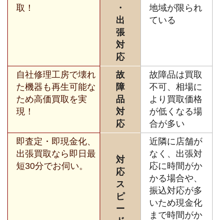
取！
・
地域が限られ
出
ている
張
対
応
自社修理工房で壊れ
故
故障品は買取
た機器も再生可能な
障
不可、相場に
ため高価買取を実
品
より買取価格
現！
対
が低くなる場
応
合が多い
即査定・即現金化、
近隣に店舗が
出張買取なら即日最
なく、出張対
対
短30分でお伺い。
応に時間がか
応
かる場合や、
ス
振込対応が多
ピ
いため現金化
ー
まで時間がか