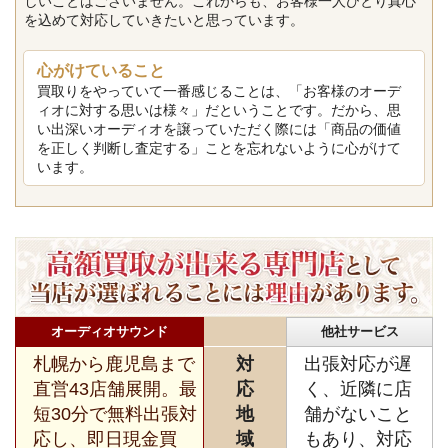
しいことはございません。これからも、お客様一人ひとり真心
を込めて対応していきたいと思っています。
心がけていること
買取りをやっていて一番感じることは、「お客様のオーデ
ィオに対する思いは様々」だということです。だから、思
い出深いオーディオを譲っていただく際には「商品の価値
を正しく判断し査定する」ことを忘れないように心がけて
います。
オーディオサウンド
他社サービス
札幌から鹿児島まで
対
出張対応が遅
直営43店舗展開。最
応
く、近隣に店
短30分で無料出張対
地
舗がないこと
応し、即日現金買
域
もあり、対応