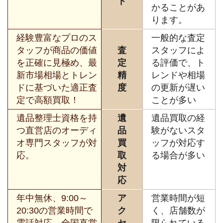
ド
かることがあ
ります。
経験豊富なプロのス
一般的な査定
タッフが商品の価値
査
スタッフによ
を正確に見極め、最
定
る評価で、ト
新市場相場とトレン
精
レンドや相場
ドに基づいた適正査
度
の更新が遅い
定で高額買取！
ことが多い
遺品整理士資格を持
遺
遺品買取の経
つ直営店のオーディ
品
験がないスタ
オ専門スタッフが対
買
ッフが対応す
応。
取
る場合が多い
対
応
年中無休、9:00～
ア
営業時間が短
20:30の営業時間で
ク
く、店舗数が
電話対応、全国直営
セ
限られている