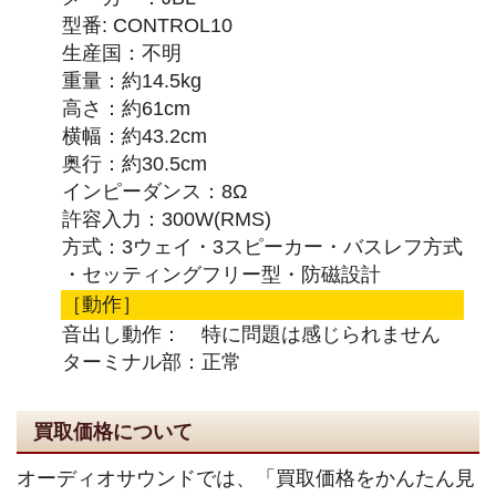
型番: CONTROL10
生産国：不明
重量：約14.5kg
高さ：約61cm
横幅：約43.2cm
奥行：約30.5cm
インピーダンス：8Ω
許容入力：300W(RMS)
方式：3ウェイ・3スピーカー・バスレフ方式
・セッティングフリー型・防磁設計
［動作］
音出し動作： 特に問題は感じられません
ターミナル部：正常
買取価格について
オーディオサウンドでは、「買取価格をかんたん見