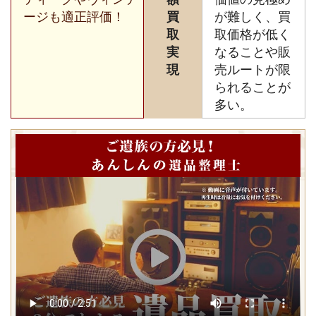
ージも適正評価！
買
が難しく、買
取
取価格が低く
実
なることや販
現
売ルートが限
られることが
多い。