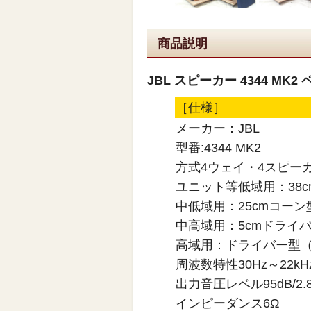
商品説明
JBL スピーカー 4344 MK2 
［仕様］
メーカー：JBL
型番:4344 MK2
方式4ウェイ・4スピー
ユニット等低域用：38c
中低域用：25cmコーン型
中高域用：5cmドライバ
高域用：ドライバー型（2
周波数特性30Hz～22kH
出力音圧レベル95dB/2.8
インピーダンス6Ω