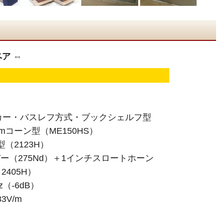
ペア ⇔
カー・バスレフ方式・ブックシェルフ型
mコーン型（ME150HS）
（2123H）
ー（275Nd）＋1インチスロートホーン
405H）
z（-6dB）
3V/m