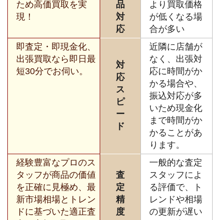
ため高価買取を実
品
より買取価格
現！
対
が低くなる場
応
合が多い
即査定・即現金化、
近隣に店舗が
出張買取なら即日最
なく、出張対
対
短30分でお伺い。
応に時間がか
応
かる場合や、
ス
振込対応が多
ピ
いため現金化
ー
まで時間がか
ド
かることがあ
ります。
経験豊富なプロのス
一般的な査定
タッフが商品の価値
査
スタッフによ
を正確に見極め、最
定
る評価で、ト
新市場相場とトレン
精
レンドや相場
ドに基づいた適正査
度
の更新が遅い