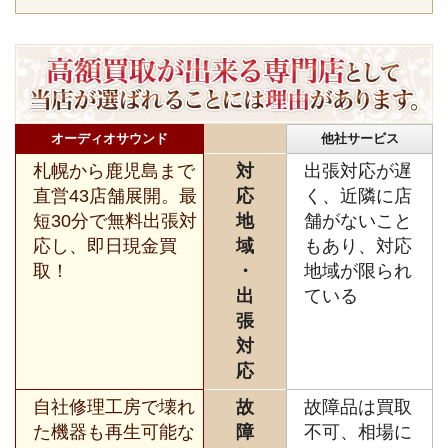
オーディオサウンド
他社サービス
札幌から鹿児島まで
対
出張対応が遅
直営43店舗展開。最
応
く、近隣に店
短30分で無料出張対
地
舗がないこと
応し、即日現金買
域
もあり、対応
取！
・
地域が限られ
出
ている
張
対
応
自社修理工房で壊れ
故
故障品は買取
た機器も再生可能な
障
不可、相場に