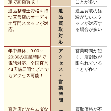
定で高額買取！
ことが多い
遺品整理士資格を持
遺
遺品買取の経
つ直営店のオーディ
品
験がないスタ
オ専門スタッフが対
買
ッフが対応す
応。
取
る場合が多い
対
応
年中無休、9:00～
ア
営業時間が短
20:30の営業時間で
ク
く、店舗数が
電話対応、全国直営
セ
限られている
43店舗展開でどこで
ス
ことが多い
もアクセス可能！
・
営
業
時
間
直営店だからムダな
買取価格が不