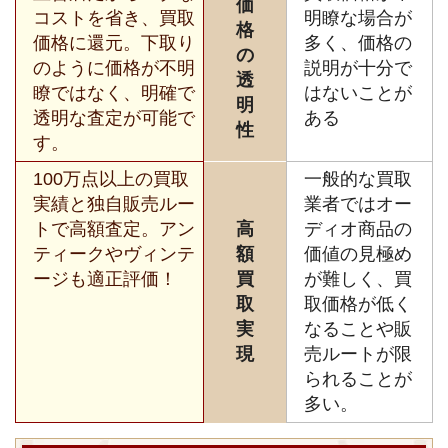
価
コストを省き、買取
明瞭な場合が
格
価格に還元。下取り
多く、価格の
の
のように価格が不明
説明が十分で
透
瞭ではなく、明確で
はないことが
明
透明な査定が可能で
ある
性
す。
100万点以上の買取
一般的な買取
実績と独自販売ルー
業者ではオー
トで高額査定。アン
高
ディオ商品の
ティークやヴィンテ
額
価値の見極め
ージも適正評価！
買
が難しく、買
取
取価格が低く
実
なることや販
現
売ルートが限
られることが
多い。