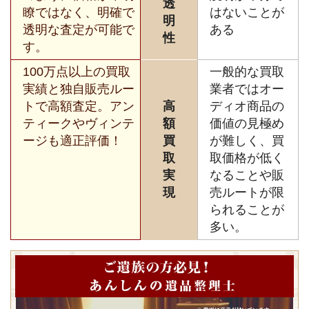
透
瞭ではなく、明確で
はないことが
明
透明な査定が可能で
ある
性
す。
100万点以上の買取
一般的な買取
実績と独自販売ルー
業者ではオー
トで高額査定。アン
高
ディオ商品の
ティークやヴィンテ
額
価値の見極め
ージも適正評価！
買
が難しく、買
取
取価格が低く
実
なることや販
現
売ルートが限
られることが
多い。