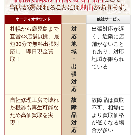
オーディオサウンド
他社サービス
札幌から鹿児島まで
対
出張対応が遅
直営43店舗展開。最
応
く、近隣に店
短30分で無料出張対
地
舗がないこと
応し、即日現金買
域
もあり、対応
取！
・
地域が限られ
出
ている
張
対
応
自社修理工房で壊れ
故
故障品は買取
た機器も再生可能な
障
不可、相場に
ため高価買取を実
品
より買取価格
現！
対
が低くなる場
応
合が多い