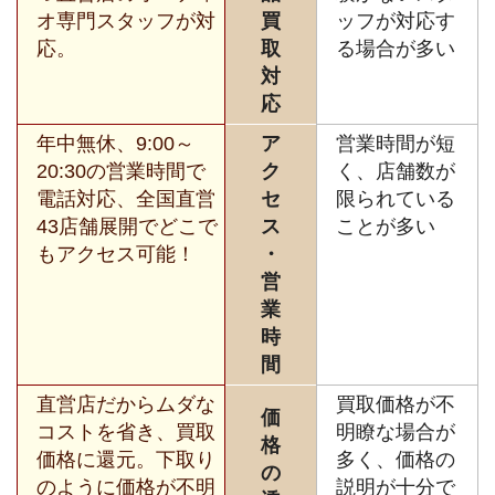
オ専門スタッフが対
買
ッフが対応す
応。
取
る場合が多い
対
応
年中無休、9:00～
ア
営業時間が短
20:30の営業時間で
ク
く、店舗数が
電話対応、全国直営
セ
限られている
43店舗展開でどこで
ス
ことが多い
もアクセス可能！
・
営
業
時
間
直営店だからムダな
買取価格が不
価
コストを省き、買取
明瞭な場合が
格
価格に還元。下取り
多く、価格の
の
のように価格が不明
説明が十分で