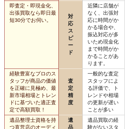
即査定・即現金化、
近隣に店舗が
出張買取なら即日最
なく、出張対
対
短30分でお伺い。
応に時間がか
応
かる場合や、
ス
振込対応が多
ピ
いため現金化
ー
まで時間がか
ド
かることがあ
ります。
経験豊富なプロのス
一般的な査定
タッフが商品の価値
査
スタッフによ
を正確に見極め、最
定
る評価で、ト
新市場相場とトレン
精
レンドや相場
ドに基づいた適正査
度
の更新が遅い
定で高額買取！
ことが多い
遺品整理士資格を持
遺
遺品買取の経
つ直営店のオーディ
品
験がないスタ