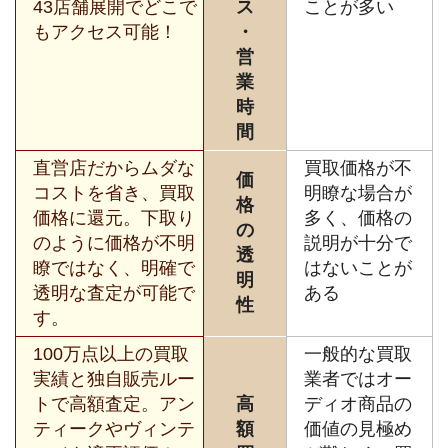
43店舗展開でどこで
ス
ことが多い
もアクセス可能！
・
営
業
時
間
直営店だからムダな
買取価格が不
価
コストを省き、買取
明瞭な場合が
格
価格に還元。下取り
多く、価格の
の
のように価格が不明
説明が十分で
透
瞭ではなく、明確で
はないことが
明
透明な査定が可能で
ある
性
す。
100万点以上の買取
一般的な買取
実績と独自販売ルー
業者ではオー
トで高額査定。アン
高
ディオ商品の
ティークやヴィンテ
額
価値の見極め