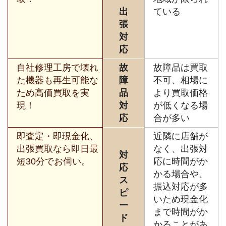
出
ている
張
対
応
自社修理工房で壊れ
故
故障品は買取
た機器も再生可能な
障
不可、相場に
ため高価買取を実
品
より買取価格
現！
対
が低くなる場
応
合が多い
即査定・即現金化、
近隣に店舗が
出張買取なら即日最
なく、出張対
対
短30分でお伺い。
応に時間がか
応
かる場合や、
ス
振込対応が多
ピ
いため現金化
ー
まで時間がか
ド
かることがあ