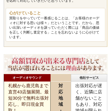
を込めて対応していきたいと思っています。
心がけていること
買取りをやっていて一番感じることは、「お客様のオーデ
ィオに対する思いは様々」だということです。だから、思
い出深いオーディオを譲っていただく際には「商品の価値
を正しく判断し査定する」ことを忘れないように心がけて
います。
オーディオサウンド
他社サービス
札幌から鹿児島まで
対
出張対応が遅
直営43店舗展開。最
応
く、近隣に店
短30分で無料出張対
地
舗がないこと
応し、即日現金買
域
もあり、対応
取！
・
地域が限られ