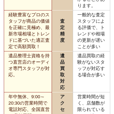
ります。
経験豊富なプロのス
一般的な査定
タッフが商品の価値
査
スタッフによ
を正確に見極め、最
定
る評価で、ト
新市場相場とトレン
精
レンドや相場
ドに基づいた適正査
度
の更新が遅い
定で高額買取！
ことが多い
遺品整理士資格を持
遺
遺品買取の経
つ直営店のオーディ
品
験がないスタ
オ専門スタッフが対
買
ッフが対応す
応。
取
る場合が多い
対
応
年中無休、9:00～
ア
営業時間が短
20:30の営業時間で
ク
く、店舗数が
電話対応、全国直営
セ
限られている