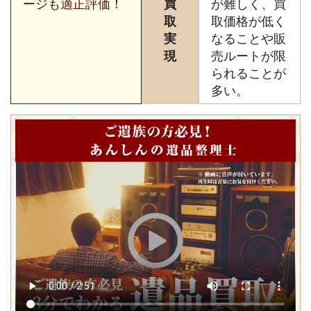
ージも適正評価！
買
が難しく、買
取
取価格が低く
実
なることや販
現
売ルートが限
られることが
多い。