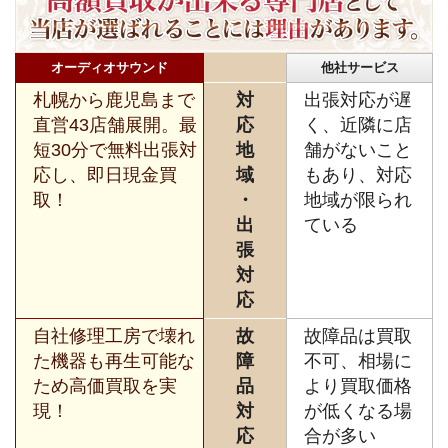
オーディオサウンド
他社サービス
札幌から鹿児島まで
対
出張対応が遅
直営43店舗展開。最
応
く、近隣に店
短30分で無料出張対
地
舗がないこと
応し、即日現金買
域
もあり、対応
取！
・
地域が限られ
出
ている
張
対
応
自社修理工房で壊れ
故
故障品は買取
た機器も再生可能な
障
不可、相場に
ため高価買取を実
品
より買取価格
現！
対
が低くなる場
応
合が多い