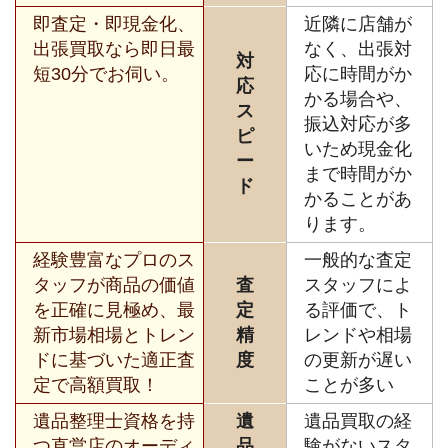
即査定・即現金化、
近隣に店舗が
出張買取なら即日最
なく、出張対
対
短30分でお伺い。
応に時間がか
応
かる場合や、
ス
振込対応が多
ピ
いため現金化
ー
まで時間がか
ド
かることがあ
ります。
経験豊富なプロのス
一般的な査定
タッフが商品の価値
査
スタッフによ
を正確に見極め、最
定
る評価で、ト
新市場相場とトレン
精
レンドや相場
ドに基づいた適正査
度
の更新が遅い
定で高額買取！
ことが多い
遺品整理士資格を持
遺
遺品買取の経
つ直営店のオーディ
品
験がないスタ