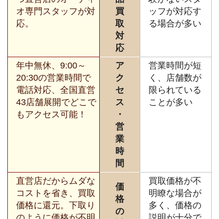
オ専門スタッフが対
買
ッフが対応す
応。
取
る場合が多い
対
応
年中無休、9:00～
ア
営業時間が短
20:30の営業時間で
ク
く、店舗数が
電話対応、全国直営
セ
限られている
43店舗展開でどこで
ス
ことが多い
もアクセス可能！
・
営
業
時
間
直営店だからムダな
買取価格が不
価
コストを省き、買取
明瞭な場合が
格
価格に還元。下取り
多く、価格の
の
のように価格が不明
説明が十分で