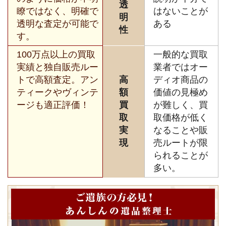
透
瞭ではなく、明確で
はないことが
明
透明な査定が可能で
ある
性
す。
100万点以上の買取
一般的な買取
実績と独自販売ルー
業者ではオー
トで高額査定。アン
高
ディオ商品の
ティークやヴィンテ
額
価値の見極め
ージも適正評価！
買
が難しく、買
取
取価格が低く
実
なることや販
現
売ルートが限
られることが
多い。