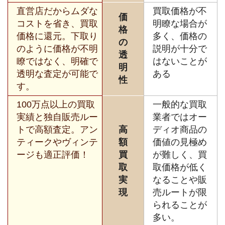
直営店だからムダな
買取価格が不
価
コストを省き、買取
明瞭な場合が
格
価格に還元。下取り
多く、価格の
の
のように価格が不明
説明が十分で
透
瞭ではなく、明確で
はないことが
明
透明な査定が可能で
ある
性
す。
100万点以上の買取
一般的な買取
実績と独自販売ルー
業者ではオー
トで高額査定。アン
高
ディオ商品の
ティークやヴィンテ
額
価値の見極め
ージも適正評価！
買
が難しく、買
取
取価格が低く
実
なることや販
現
売ルートが限
られることが
多い。