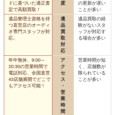
ドに基づいた適正査
度
の更新が遅い
定で高額買取！
ことが多い
遺品整理士資格を持
遺
遺品買取の経
つ直営店のオーディ
品
験がないスタ
オ専門スタッフが対
買
ッフが対応す
応。
取
る場合が多い
対
応
年中無休、9:00～
ア
営業時間が短
20:30の営業時間で
ク
く、店舗数が
電話対応、全国直営
セ
限られている
43店舗展開でどこで
ス
ことが多い
もアクセス可能！
・
営
業
時
間