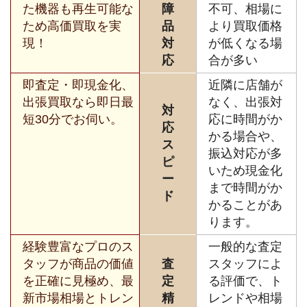
た機器も再生可能な
障
不可、相場に
ため高価買取を実
品
より買取価格
現！
対
が低くなる場
応
合が多い
即査定・即現金化、
近隣に店舗が
出張買取なら即日最
なく、出張対
対
短30分でお伺い。
応に時間がか
応
かる場合や、
ス
振込対応が多
ピ
いため現金化
ー
まで時間がか
ド
かることがあ
ります。
経験豊富なプロのス
一般的な査定
タッフが商品の価値
査
スタッフによ
を正確に見極め、最
定
る評価で、ト
新市場相場とトレン
精
レンドや相場