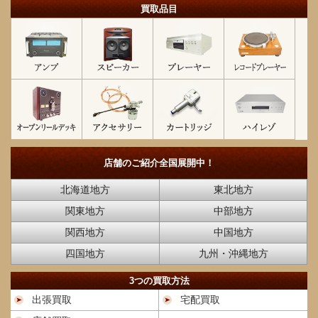
買取品目
店舗のご紹介
全国展開中！
北海道地方
東北地方
関東地方
中部地方
関西地方
中国地方
四国地方
九州・沖縄地方
3つの買取方法
出張買取
宅配買取