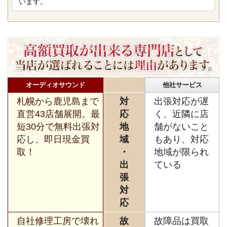
います。
オーディオサウンド
他社サービス
札幌から鹿児島まで
対
出張対応が遅
直営43店舗展開。最
応
く、近隣に店
短30分で無料出張対
地
舗がないこと
応し、即日現金買
域
もあり、対応
取！
・
地域が限られ
出
ている
張
対
応
自社修理工房で壊れ
故
故障品は買取