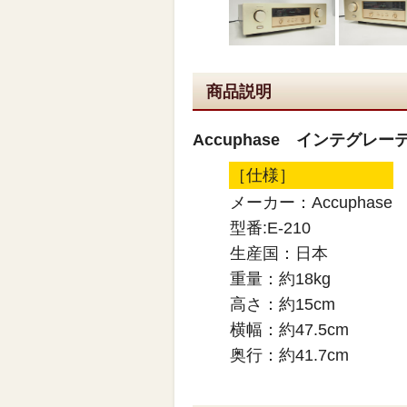
商品説明
Accuphase インテグレー
［仕様］
メーカー：Accuphase
型番:E-210
生産国：日本
重量：約18kg
高さ：約15cm
横幅：約47.5cm
奥行：約41.7cm