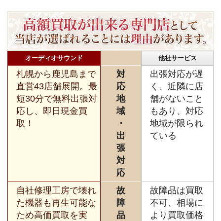
オーディオサウンド
他社サービス
札幌から鹿児島まで
対
出張対応が遅
直営43店舗展開。最
応
く、近隣に店
短30分で無料出張対
地
舗がないこと
応し、即日現金買
域
もあり、対応
取！
・
地域が限られ
出
ている
張
対
応
自社修理工房で壊れ
故
故障品は買取
た機器も再生可能な
障
不可、相場に
ため高価買取を実
品
より買取価格