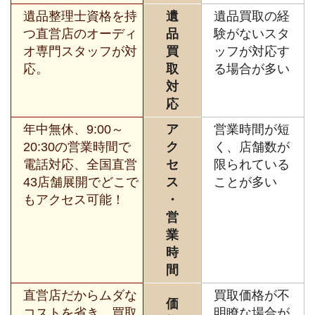
遺品整理士資格を持
遺
遺品買取の経
つ直営店のオーディ
品
験がないスタ
オ専門スタッフが対
買
ッフが対応す
応。
取
る場合が多い
対
応
年中無休、9:00～
ア
営業時間が短
20:30の営業時間で
ク
く、店舗数が
電話対応、全国直営
セ
限られている
43店舗展開でどこで
ス
ことが多い
もアクセス可能！
・
営
業
時
間
直営店だからムダな
買取価格が不
価
コストを省き、買取
明瞭な場合が