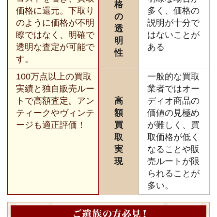
格
価格に還元。下取り
多く、価格の
の
のように価格が不明
説明が十分で
透
瞭ではなく、明確で
はないことが
明
透明な査定が可能で
ある
性
す。
100万点以上の買取
一般的な買取
実績と独自販売ルー
業者ではオー
トで高額査定。アン
高
ディオ商品の
ティークやヴィンテ
額
価値の見極め
ージも適正評価！
買
が難しく、買
取
取価格が低く
実
なることや販
現
売ルートが限
られることが
多い。