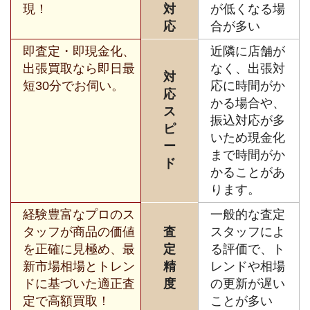
現！
対
が低くなる場
応
合が多い
即査定・即現金化、
近隣に店舗が
出張買取なら即日最
なく、出張対
対
短30分でお伺い。
応に時間がか
応
かる場合や、
ス
振込対応が多
ピ
いため現金化
ー
まで時間がか
ド
かることがあ
ります。
経験豊富なプロのス
一般的な査定
タッフが商品の価値
査
スタッフによ
を正確に見極め、最
定
る評価で、ト
新市場相場とトレン
精
レンドや相場
ドに基づいた適正査
度
の更新が遅い
定で高額買取！
ことが多い