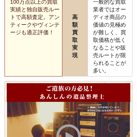
100万点以上の買取
一般的な買取
実績と独自販売ルー
業者ではオー
トで高額査定。アン
高
ディオ商品の
ティークやヴィンテ
額
価値の見極め
ージも適正評価！
買
が難しく、買
取
取価格が低く
実
なることや販
現
売ルートが限
られることが
多い。