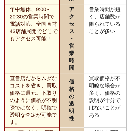
年中無休、9:00～
ア
営業時間が短
20:30の営業時間で
ク
く、店舗数が
電話対応、全国直営
セ
限られている
43店舗展開でどこで
ス
ことが多い
もアクセス可能！
・
営
業
時
間
直営店だからムダな
買取価格が不
価
コストを省き、買取
明瞭な場合が
格
価格に還元。下取り
多く、価格の
の
のように価格が不明
説明が十分で
透
瞭ではなく、明確で
はないことが
明
透明な査定が可能で
ある
性
す。