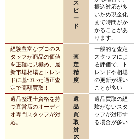
ス
振込対応が多
ピ
いため現金化
ー
まで時間がか
ド
かることがあ
ります。
経験豊富なプロのス
一般的な査定
タッフが商品の価値
査
スタッフによ
を正確に見極め、最
定
る評価で、ト
新市場相場とトレン
精
レンドや相場
ドに基づいた適正査
度
の更新が遅い
定で高額買取！
ことが多い
遺品整理士資格を持
遺
遺品買取の経
つ直営店のオーディ
品
験がないスタ
オ専門スタッフが対
買
ッフが対応す
応。
取
る場合が多い
対
応