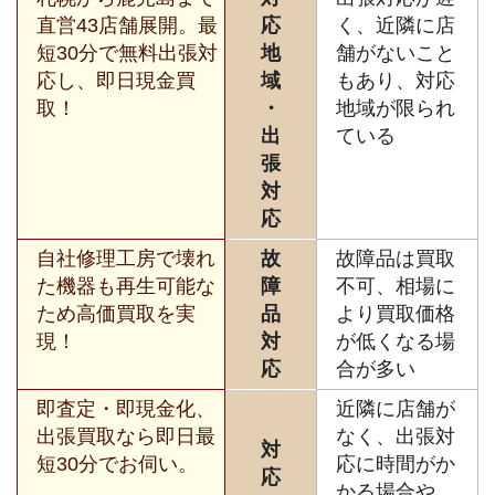
直営43店舗展開。最
応
く、近隣に店
短30分で無料出張対
地
舗がないこと
応し、即日現金買
域
もあり、対応
取！
・
地域が限られ
出
ている
張
対
応
自社修理工房で壊れ
故
故障品は買取
た機器も再生可能な
障
不可、相場に
ため高価買取を実
品
より買取価格
現！
対
が低くなる場
応
合が多い
即査定・即現金化、
近隣に店舗が
出張買取なら即日最
なく、出張対
対
短30分でお伺い。
応に時間がか
応
かる場合や、