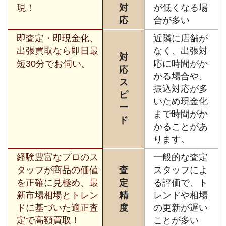
現！
対
が低くなる場
応
合が多い
即査定・即現金化、
近隣に店舗が
出張買取なら即日最
なく、出張対
対
短30分でお伺い。
応に時間がか
応
かる場合や、
ス
振込対応が多
ピ
いため現金化
ー
まで時間がか
ド
かることがあ
ります。
経験豊富なプロのス
一般的な査定
タッフが商品の価値
査
スタッフによ
を正確に見極め、最
定
る評価で、ト
新市場相場とトレン
精
レンドや相場
ドに基づいた適正査
度
の更新が遅い
定で高額買取！
ことが多い