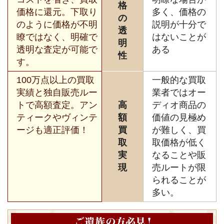
格
価格に還元。下取り
多く、価格の
の
のように価格が不明
説明が十分で
透
瞭ではなく、明確で
はないことが
明
透明な査定が可能で
ある
性
す。
100万点以上の買取
一般的な買取
実績と独自販売ルー
業者ではオー
トで高額査定。アン
高
ディオ商品の
ティークやヴィンテ
額
価値の見極め
ージも適正評価！
買
が難しく、買
取
取価格が低く
実
なることや販
現
売ルートが限
られることが
多い。