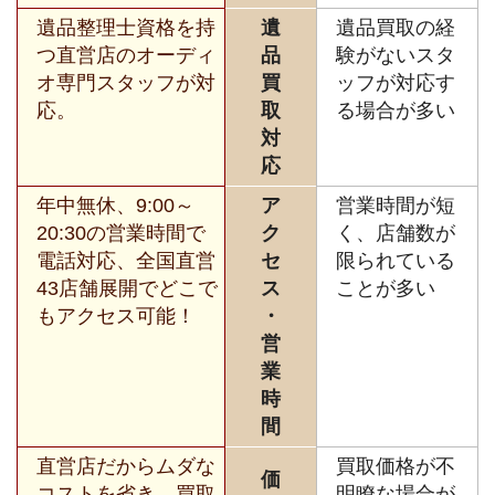
遺品整理士資格を持
遺
遺品買取の経
つ直営店のオーディ
品
験がないスタ
オ専門スタッフが対
買
ッフが対応す
応。
取
る場合が多い
対
応
年中無休、9:00～
ア
営業時間が短
20:30の営業時間で
ク
く、店舗数が
電話対応、全国直営
セ
限られている
43店舗展開でどこで
ス
ことが多い
もアクセス可能！
・
営
業
時
間
直営店だからムダな
買取価格が不
価
コストを省き、買取
明瞭な場合が