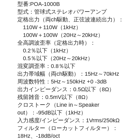
型番:POA-1000B
型式：管球式ステレオパワーアンプ
定格出力（両ch駆動、正弦波連続出力）：
110W＋110W（1kHz）
100W＋100W（20Hz～20kHz）
全高調波歪率（定格出力時）：
0.2％以下（1kHz）
0.5％以下（20Hz～20kHz）
混変調歪率：0.8％以下
出力帯域幅（両ch駆動）：15Hz～70kHz
周波数特性：5Hz～150kHz +0 -3dB
出力インピーダンス：0.5Ω以下（8Ω）
残留雑音：0.5mV以下（8Ω）
クロストーク（Line in～Speaker
out）：-95dB以下（1kHz）
入力感度/インピーダンス：1Vrms/250kΩ
フィルター（ローカットフィルター）：
18Hz、-18dB/oct