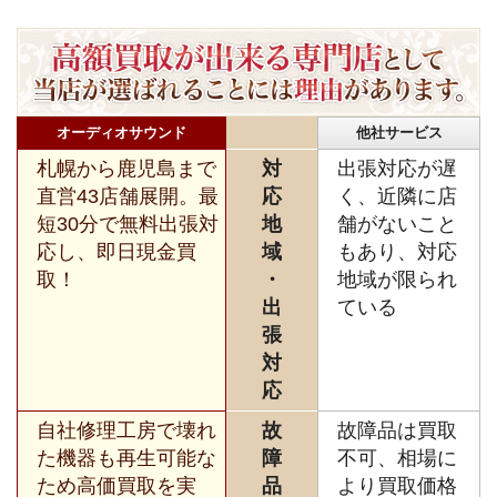
オーディオサウンド
他社サービス
札幌から鹿児島まで
対
出張対応が遅
直営43店舗展開。最
応
く、近隣に店
短30分で無料出張対
地
舗がないこと
応し、即日現金買
域
もあり、対応
取！
・
地域が限られ
出
ている
張
対
応
自社修理工房で壊れ
故
故障品は買取
た機器も再生可能な
障
不可、相場に
ため高価買取を実
品
より買取価格