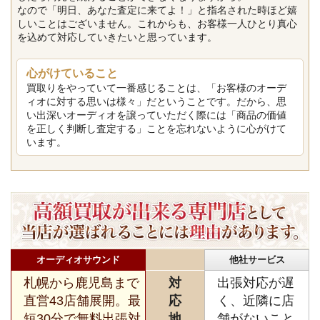
なので「明日、あなた査定に来てよ！」と指名された時ほど嬉
しいことはございません。これからも、お客様一人ひとり真心
を込めて対応していきたいと思っています。
心がけていること
買取りをやっていて一番感じることは、「お客様のオーデ
ィオに対する思いは様々」だということです。だから、思
い出深いオーディオを譲っていただく際には「商品の価値
を正しく判断し査定する」ことを忘れないように心がけて
います。
オーディオサウンド
他社サービス
札幌から鹿児島まで
対
出張対応が遅
直営43店舗展開。最
応
く、近隣に店
短30分で無料出張対
地
舗がないこと