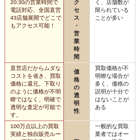
20:30の営業時間で
ク
く、店舗数が
電話対応、全国直営
セ
限られている
43店舗展開でどこで
ス
ことが多い
もアクセス可能！
・
営
業
時
間
直営店だからムダな
買取価格が不
価
コストを省き、買取
明瞭な場合が
格
価格に還元。下取り
多く、価格の
の
のように価格が不明
説明が十分で
透
瞭ではなく、明確で
はないことが
明
透明な査定が可能で
ある
性
す。
100万点以上の買取
一般的な買取
実績と独自販売ルー
業者ではオー