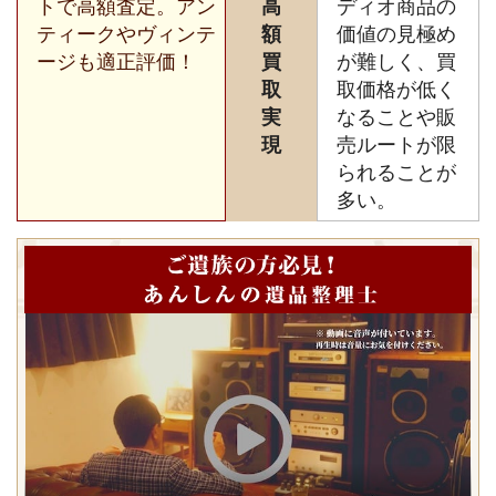
トで高額査定。アン
高
ディオ商品の
ティークやヴィンテ
額
価値の見極め
ージも適正評価！
買
が難しく、買
取
取価格が低く
実
なることや販
現
売ルートが限
られることが
多い。