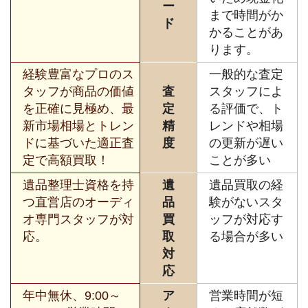
ー
まで時間がか
ド
かることがあ
ります。
経験豊富なプロのス
一般的な査定
タッフが商品の価値
査
スタッフによ
を正確に見極め、最
定
る評価で、ト
新市場相場とトレン
精
レンドや相場
ドに基づいた適正査
度
の更新が遅い
定で高額買取！
ことが多い
遺品整理士資格を持
遺
遺品買取の経
つ直営店のオーディ
品
験がないスタ
オ専門スタッフが対
買
ッフが対応す
応。
取
る場合が多い
対
応
年中無休、9:00～
ア
営業時間が短