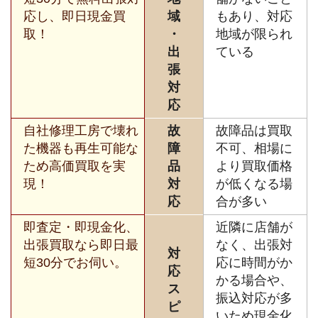
応し、即日現金買
域
もあり、対応
取！
・
地域が限られ
出
ている
張
対
応
自社修理工房で壊れ
故
故障品は買取
た機器も再生可能な
障
不可、相場に
ため高価買取を実
品
より買取価格
現！
対
が低くなる場
応
合が多い
即査定・即現金化、
近隣に店舗が
出張買取なら即日最
なく、出張対
対
短30分でお伺い。
応に時間がか
応
かる場合や、
ス
振込対応が多
ピ
いため現金化