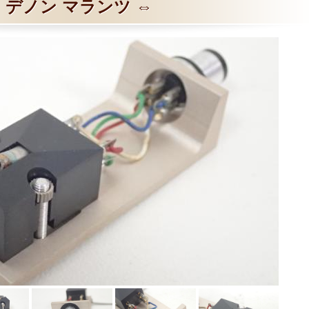
デノン マランツ ⇔