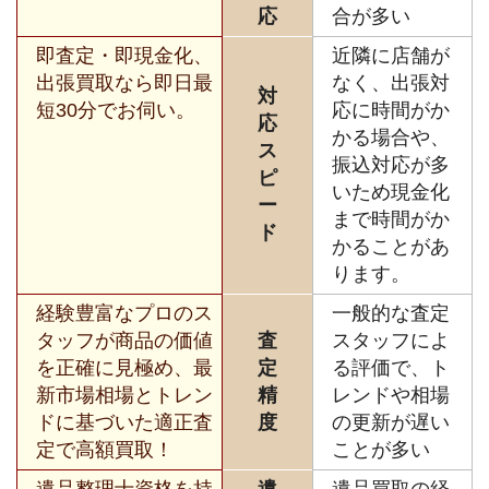
応
合が多い
即査定・即現金化、
近隣に店舗が
出張買取なら即日最
なく、出張対
対
短30分でお伺い。
応に時間がか
応
かる場合や、
ス
振込対応が多
ピ
いため現金化
ー
まで時間がか
ド
かることがあ
ります。
経験豊富なプロのス
一般的な査定
タッフが商品の価値
査
スタッフによ
を正確に見極め、最
定
る評価で、ト
新市場相場とトレン
精
レンドや相場
ドに基づいた適正査
度
の更新が遅い
定で高額買取！
ことが多い
遺品整理士資格を持
遺
遺品買取の経