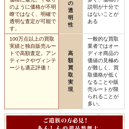
の
のように価格が不明
説明が十分で
透
瞭ではなく、明確で
はないことが
明
透明な査定が可能で
ある
性
す。
100万点以上の買取
一般的な買取
実績と独自販売ルー
業者ではオー
トで高額査定。アン
高
ディオ商品の
ティークやヴィンテ
額
価値の見極め
ージも適正評価！
買
が難しく、買
取
取価格が低く
実
なることや販
現
売ルートが限
られることが
多い。