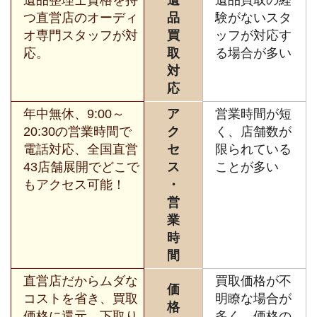
つ直営店のオーディ
品
験がないスタ
オ専門スタッフが対
買
ッフが対応す
応。
取
る場合が多い
対
応
年中無休、9:00～
ア
営業時間が短
20:30の営業時間で
ク
く、店舗数が
電話対応、全国直営
セ
限られている
43店舗展開でどこで
ス
ことが多い
もアクセス可能！
・
営
業
時
間
直営店だからムダな
買取価格が不
価
コストを省き、買取
明瞭な場合が
格
価格に還元。下取り
多く、価格の