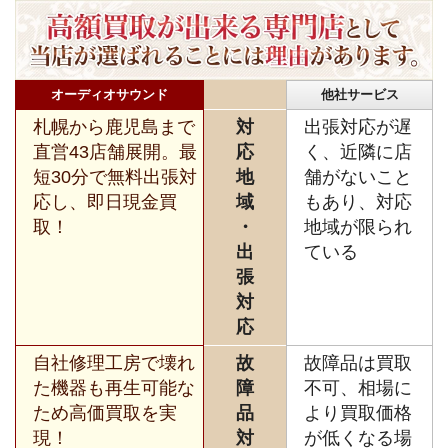
オーディオサウンド
他社サービス
札幌から鹿児島まで
対
出張対応が遅
直営43店舗展開。最
応
く、近隣に店
短30分で無料出張対
地
舗がないこと
応し、即日現金買
域
もあり、対応
取！
・
地域が限られ
出
ている
張
対
応
自社修理工房で壊れ
故
故障品は買取
た機器も再生可能な
障
不可、相場に
ため高価買取を実
品
より買取価格
現！
対
が低くなる場