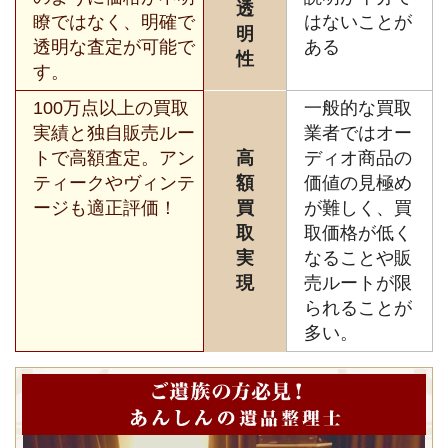
透
瞭ではなく、明確で
はないことが
明
透明な査定が可能で
ある
性
す。
100万点以上の買取
一般的な買取
実績と独自販売ルー
業者ではオー
トで高額査定。アン
高
ディオ商品の
ティークやヴィンテ
額
価値の見極め
ージも適正評価！
買
が難しく、買
取
取価格が低く
実
なることや販
現
売ルートが限
られることが
多い。