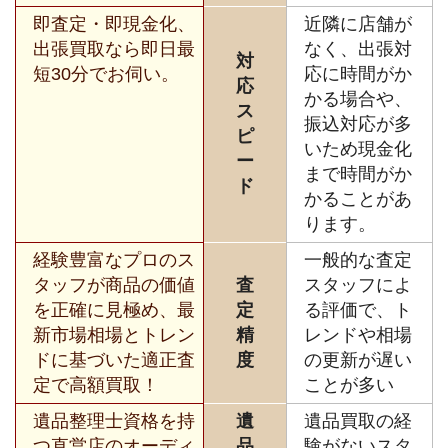
即査定・即現金化、
近隣に店舗が
出張買取なら即日最
なく、出張対
対
短30分でお伺い。
応に時間がか
応
かる場合や、
ス
振込対応が多
ピ
いため現金化
ー
まで時間がか
ド
かることがあ
ります。
経験豊富なプロのス
一般的な査定
タッフが商品の価値
査
スタッフによ
を正確に見極め、最
定
る評価で、ト
新市場相場とトレン
精
レンドや相場
ドに基づいた適正査
度
の更新が遅い
定で高額買取！
ことが多い
遺品整理士資格を持
遺
遺品買取の経
つ直営店のオーディ
品
験がないスタ