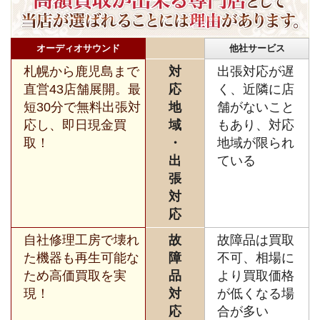
オーディオサウンド
他社サービス
札幌から鹿児島まで
対
出張対応が遅
直営43店舗展開。最
応
く、近隣に店
短30分で無料出張対
地
舗がないこと
応し、即日現金買
域
もあり、対応
取！
・
地域が限られ
出
ている
張
対
応
自社修理工房で壊れ
故
故障品は買取
た機器も再生可能な
障
不可、相場に
ため高価買取を実
品
より買取価格
現！
対
が低くなる場
応
合が多い