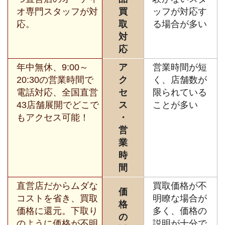
オ専門スタッフが対
買
ッフが対応す
応。
取
る場合が多い
対
応
年中無休、9:00～
ア
営業時間が短
20:30の営業時間で
ク
く、店舗数が
電話対応、全国直営
セ
限られている
43店舗展開でどこで
ス
ことが多い
もアクセス可能！
・
営
業
時
間
直営店だからムダな
買取価格が不
価
コストを省き、買取
明瞭な場合が
格
価格に還元。下取り
多く、価格の
の
のように価格が不明
説明が十分で