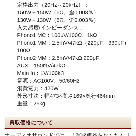
定格出力（20Hz～20kHz）：
150W＋150W（6Ω、歪0.003％）
130W＋130W（8Ω、歪0.003％）
入力感度/インピーダンス：
Phono1 MC：100μV/100Ω、1kΩ
Phono1 MM：2.5mV/47kΩ（220pF、330pF）
100Ω
Phono2 MM：2.5mV/47kΩ 220pF
AUX：150mV/47kΩ
Main In：1V/100kΩ
電源：AC100V、50/60Hz
消費電力：420W
外形寸法：幅473×高さ169×奥行464mm
重量：26kg
買取価格について
オーディオサウンドでは、「買取価格をかんたん見