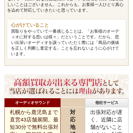
しいことはございません。これからも、お客様一人ひとり真心
を込めて対応していきたいと思っています。
心がけていること
買取りをやっていて一番感じることは、「お客様のオーデ
ィオに対する思いは様々」だということです。だから、思
い出深いオーディオを譲っていただく際には「商品の価値
を正しく判断し査定する」ことを忘れないように心がけて
います。
オーディオサウンド
他社サービス
札幌から鹿児島まで
対
出張対応が遅
直営43店舗展開。最
応
く、近隣に店
短30分で無料出張対
地
舗がないこと