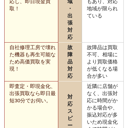
応し、即日現金買
域
もあり、対応
取！
・
地域が限られ
出
ている
張
対
応
自社修理工房で壊れ
故
故障品は買取
た機器も再生可能な
障
不可、相場に
ため高価買取を実
品
より買取価格
現！
対
が低くなる場
応
合が多い
即査定・即現金化、
近隣に店舗が
出張買取なら即日最
なく、出張対
対
短30分でお伺い。
応に時間がか
応
かる場合や、
ス
振込対応が多
ピ
いため現金化
ー