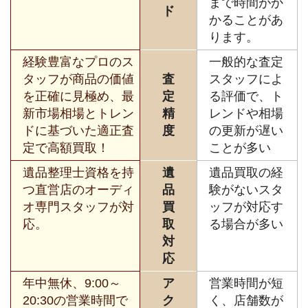
まで時間がか
ド
かることがあ
ります。
経験豊富なプロのス
一般的な査定
タッフが商品の価値
査
スタッフによ
を正確に見極め、最
定
る評価で、ト
新市場相場とトレン
精
レンドや相場
ドに基づいた適正査
度
の更新が遅い
定で高額買取！
ことが多い
遺品整理士資格を持
遺
遺品買取の経
つ直営店のオーディ
品
験がないスタ
オ専門スタッフが対
買
ッフが対応す
応。
取
る場合が多い
対
応
年中無休、9:00～
ア
営業時間が短
20:30の営業時間で
ク
く、店舗数が