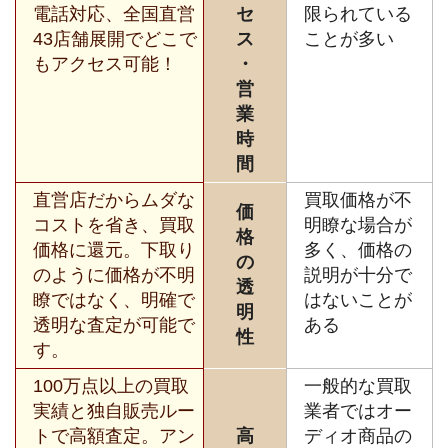
電話対応、全国直営
セ
限られている
43店舗展開でどこで
ス
ことが多い
もアクセス可能！
・
営
業
時
間
直営店だからムダな
買取価格が不
価
コストを省き、買取
明瞭な場合が
格
価格に還元。下取り
多く、価格の
の
のように価格が不明
説明が十分で
透
瞭ではなく、明確で
はないことが
明
透明な査定が可能で
ある
性
す。
100万点以上の買取
一般的な買取
実績と独自販売ルー
業者ではオー
トで高額査定。アン
高
ディオ商品の