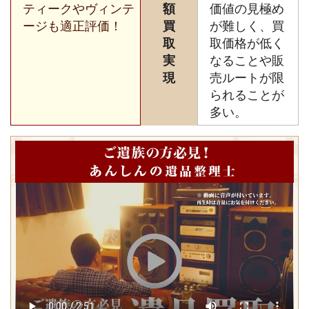
ティークやヴィンテ
額
価値の見極め
ージも適正評価！
買
が難しく、買
取
取価格が低く
実
なることや販
現
売ルートが限
られることが
多い。